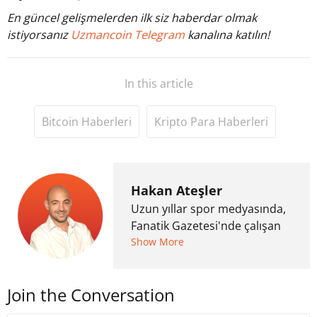
En güncel gelişmelerden ilk siz haberdar olmak
istiyorsanız
Uzmancoin Telegram
kanalına katılın!
In this article
Bitcoin Haberleri
Kripto Para Haberleri
Hakan Ateşler
Uzun yıllar spor medyasında,
Fanatik Gazetesi'nde çalışan
Hakan Ateşler, 2020 yılında
Show More
kripto para medyasına geçiş
yapmış ve 2021 itibariyle de
Join the Conversation
Uzmancoin bünyesinde
çalışmaya başlamıştır. Notre