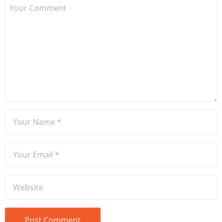
Dame de Sion Fransız Lisesi
ve Yıldız Teknik Üniversitesi
Mütercim Tercümanlık
Bölümü mezunu olan Hakan
Ateşler, program sunuculuğu
ve spikerlik konularında da
tecrübe sahibidir.