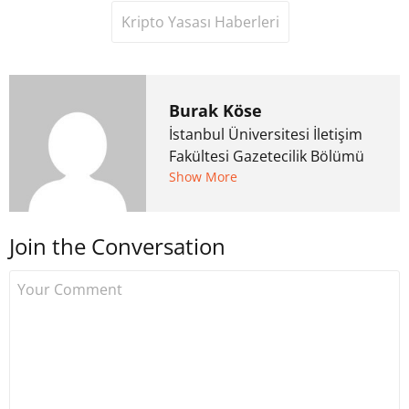
Kripto Yasası Haberleri
Burak Köse
İstanbul Üniversitesi İletişim
Fakültesi Gazetecilik Bölümü
mezunu. 6 yıl ana akım
Show More
medyada görev aldıktan
sonra Uzmancoin.com'u
Join the Conversation
kurdu. 2017'nin Mayıs ayından
bu yana bilfiil kripto para
gazeteciliği yapıyor.