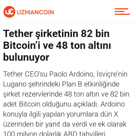
Piyasa
Tether şirketinin 82 bin
Bitcoin’i ve 48 ton altını
bulunuyor
Soru Sor
Tether CEO'su Paolo Ardoino, İsviçre'nin
Lugano şehrindeki Plan B etkinliğinde
Contact / İletişim
şirket rezervlerinde 48 ton altın ve 82 bin
adet Bitcoin olduğunu açıkladı. Ardoino
konuyla ilgili yapılan yorumlara dün X
üzerinden bir yanıt da verdi ve ek olarak
100 milyon dolarlık ABD tahvilleri