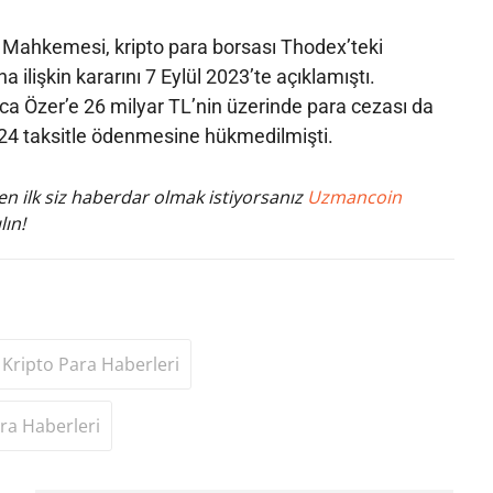
 Mahkemesi, kripto para borsası Thodex’teki
na ilişkin kararını 7 Eylül 2023’te açıklamıştı.
a Özer’e 26 milyar TL’nin üzerinde para cezası da
 24 taksitle ödenmesine hükmedilmişti.
n ilk siz haberdar olmak istiyorsanız
Uzmancoin
lın!
Kripto Para Haberleri
ra Haberleri