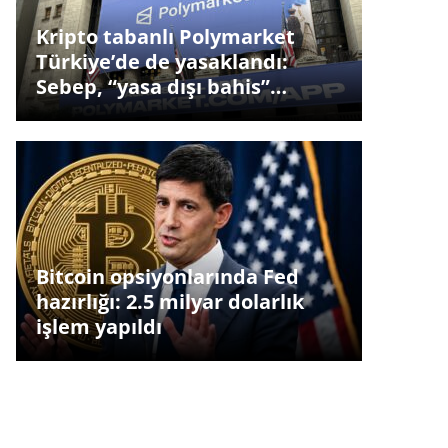
Kripto tabanlı Polymarket
Türkiye’de de yasaklandı:
Sebep, “yasa dışı bahis”…
Bitcoin opsiyonlarında Fed
hazırlığı: 2.5 milyar dolarlık
işlem yapıldı