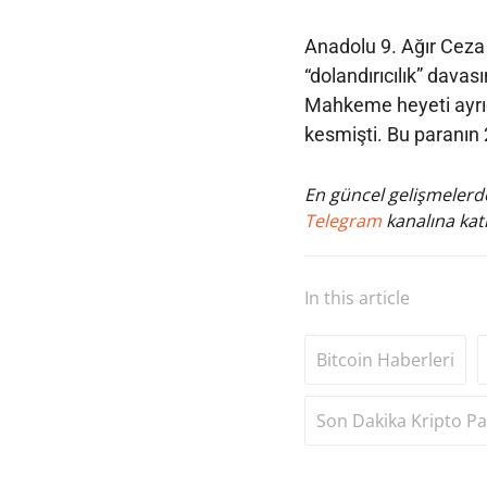
Anadolu 9. Ağır Ceza
“dolandırıcılık” davası
Mahkeme heyeti ayrıc
kesmişti. Bu paranın
En güncel gelişmelerde
Telegram
kanalına katı
In this article
Bitcoin Haberleri
Son Dakika Kripto Pa