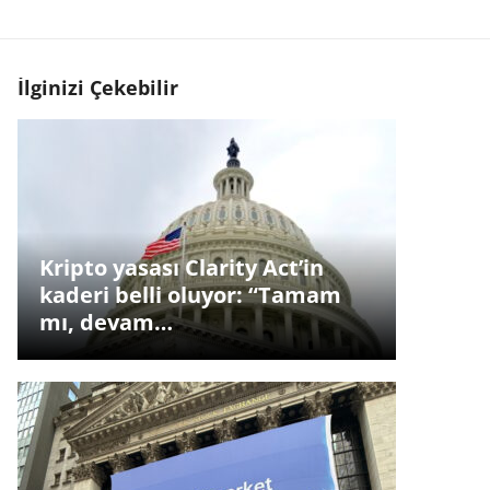
İlginizi Çekebilir
Kripto yasası Clarity Act’in
kaderi belli oluyor: “Tamam
mı, devam…