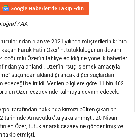
i
Google Haberler'de
Takip Edin
otoğraf / AA
ucularından olan ve 2021 yılında müşterilerin kripto
na kaçan Faruk Fatih Özer’in, tutukluluğunun devam
94 doğumlu Özer’in tahliye edildiğine yönelik haberler
rafından yalanlandı. Özer’in, “suç işlemek amacıyla
me” suçundan aklandığı ancak diğer suçlardan
edeceği belirtildi. Verilen bilgilere göre 11 bin 462
ası alan Özer, cezaevinde kalmaya devam edecek.
rpol tarafından hakkında kırmızı bülten çıkarılan
2 tarihinde Arnavutluk’ta yakalanmıştı. 20 Nisan
tirilen Özer, tutuklanarak cezaevine gönderilmiş ve
 takip etmişti.