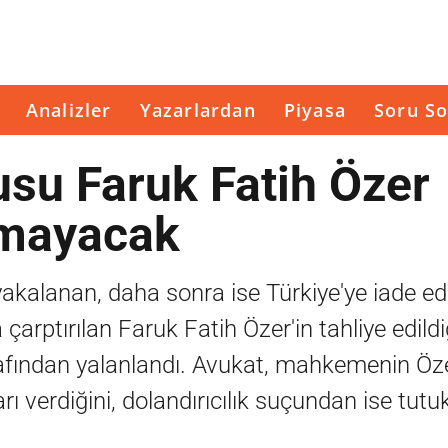
Analizler
Yazarlardan
Piyasa
Soru So
usu Faruk Fatih Özer
kmayacak
kalanan, daha sonra ise Türkiye'ye iade edi
çarptırılan Faruk Fatih Özer'in tahliye edild
arafından yalanlandı. Avukat, mahkemenin Öze
ı verdiğini, dolandırıcılık suçundan ise tutu