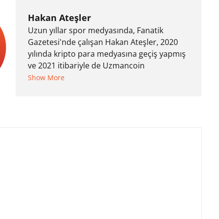
Hakan Ateşler
Uzun yıllar spor medyasında, Fanatik
Gazetesi'nde çalışan Hakan Ateşler, 2020
yılında kripto para medyasına geçiş yapmış
ve 2021 itibariyle de Uzmancoin
bünyesinde çalışmaya başlamıştır. Notre
Show More
Dame de Sion Fransız Lisesi ve Yıldız Teknik
Üniversitesi Mütercim Tercümanlık Bölümü
mezunu olan Hakan Ateşler, program
sunuculuğu ve spikerlik konularında da
tecrübe sahibidir.