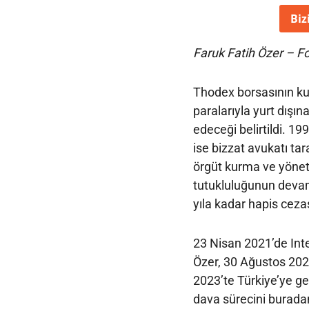
Biz
Faruk Fatih Özer – F
Thodex borsasının kur
paralarıyla yurt dışı
edeceği belirtildi. 19
ise bizzat avukatı ta
örgüt kurma ve yönet
tutukluluğunun devam 
yıla kadar hapis cez
23 Nisan 2021’de Inte
Özer, 30 Ağustos 202
2023’te Türkiye’ye ge
dava sürecini buradan