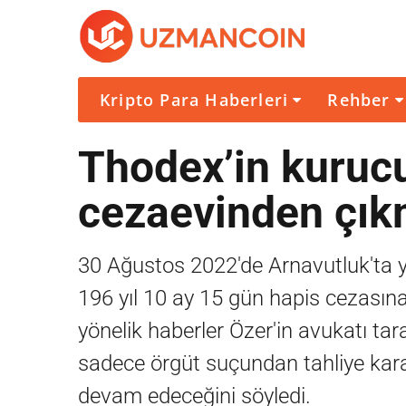
Kripto Para Haberleri
Rehber
Thodex’in kuruc
cezaevinden çı
30 Ağustos 2022'de Arnavutluk'ta ya
196 yıl 10 ay 15 gün hapis cezasına 
yönelik haberler Özer'in avukatı t
sadece örgüt suçundan tahliye karar
devam edeceğini söyledi.