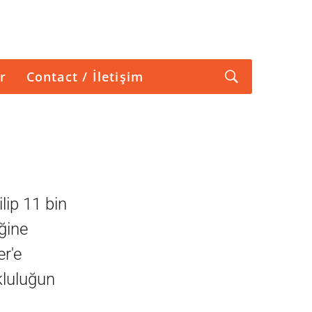
r
Contact / İletişim
lip 11 bin
iğine
r'e
kluluğun