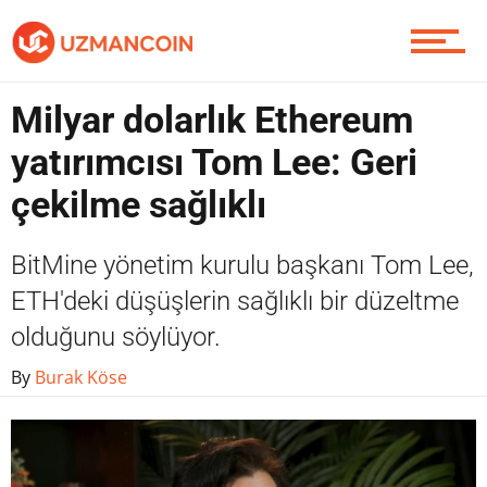
Yazarlardan
Milyar dolarlık Ethereum
Piyasa
yatırımcısı Tom Lee: Geri
çekilme sağlıklı
Soru Sor
BitMine yönetim kurulu başkanı Tom Lee,
ETH'deki düşüşlerin sağlıklı bir düzeltme
olduğunu söylüyor.
Contact / İletişim
By
Burak Köse