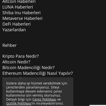
Altcoin Haberleri
LUNA Haberleri
Shiba Inu Haberleri
Metaverse Haberleri
DeFi Haberleri
Yazarlardan
Rehber
Kripto Para Nedir?
Altcoin Nedir?
Bitcoin Madenciliği Nedir?
Ethereum Madenciliği Nasıl Yapılır?
DeFi Nedir?
Sizlere daha iyi hizmet verebilmek için
Bitcoin Hesabı Nasıl Açılır?
çerezlerden yararlanıyoruz. Siteyi
kullanmaya devam ederseniz çerez
kullanımına izin vermiş olursunuz.
Detaylı bilgi için
Çerez Politikası
ve
Gizlilik Politikası
'nı inceleyebilirsiniz.