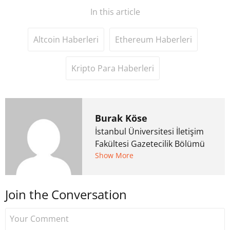
In this article
Altcoin Haberleri
Ethereum Haberleri
Kripto Para Haberleri
Burak Köse
İstanbul Üniversitesi İletişim
Fakültesi Gazetecilik Bölümü
mezunu. 6 yıl ana akım
Show More
medyada görev aldıktan
sonra Uzmancoin.com'u
Join the Conversation
kurdu. 2017'nin Mayıs ayından
bu yana bilfiil kripto para
gazeteciliği yapıyor.