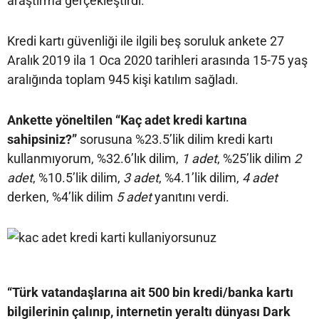
araştırma gerçekleştirdi.
Kredi kartı güvenliği ile ilgili beş soruluk ankete 27
Aralık 2019 ila 1 Oca 2020 tarihleri arasında 15-75 yaş
aralığında toplam 945 kişi katılım sağladı.
Ankette yöneltilen “Kaç adet kredi kartına
sahipsiniz?”
sorusuna %23.5’lik dilim kredi kartı
kullanmıyorum, %32.6’lık dilim,
1 adet
, %25’lik dilim
2
adet
, %10.5’lik dilim,
3 adet
, %4.1’lik dilim,
4 adet
derken, %4’lik dilim
5 adet
yanıtını verdi.
“Türk vatandaşlarına ait 500 bin kredi/banka kartı
bilgilerinin çalınıp, internetin yeraltı dünyası Dark