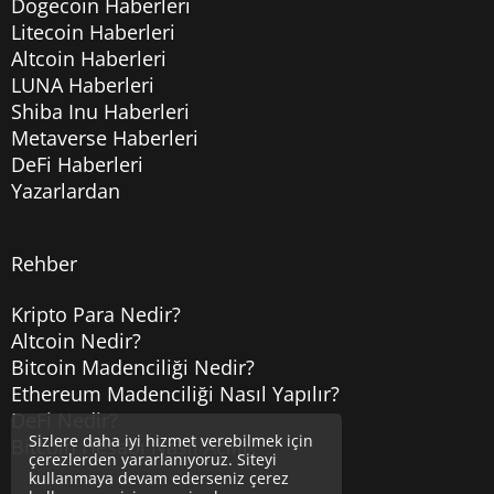
Dogecoin Haberleri
Litecoin Haberleri
Altcoin Haberleri
LUNA Haberleri
Shiba Inu Haberleri
Metaverse Haberleri
DeFi Haberleri
Yazarlardan
Rehber
Kripto Para Nedir?
Altcoin Nedir?
Bitcoin Madenciliği Nedir?
Ethereum Madenciliği Nasıl Yapılır?
DeFi Nedir?
Sizlere daha iyi hizmet verebilmek için
Bitcoin Hesabı Nasıl Açılır?
çerezlerden yararlanıyoruz. Siteyi
kullanmaya devam ederseniz çerez