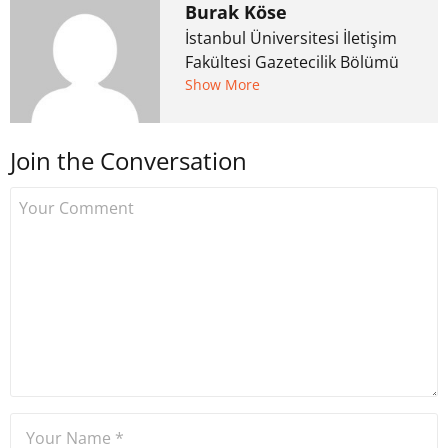
Burak Köse
İstanbul Üniversitesi İletişim
Fakültesi Gazetecilik Bölümü
mezunu. 6 yıl ana akım
Show More
medyada görev aldıktan
sonra Uzmancoin.com'u
Join the Conversation
kurdu. 2017'nin Mayıs ayından
bu yana bilfiil kripto para
gazeteciliği yapıyor.