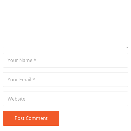
Mütercim Tercümanlık
Bölümü mezunu olan Hakan
Ateşler, program sunuculuğu
ve spikerlik konularında da
tecrübe sahibidir.