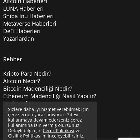
Altcoin Haberleri
LUNA Haberleri
Shiba Inu Haberleri
Metaverse Haberleri
DeFi Haberleri
Yazarlardan
Rehber
Kripto Para Nedir?
Altcoin Nedir?
Bitcoin Madenciliği Nedir?
Ethereum Madenciliği Nasıl Yapılır?
DeFi Nedir?
Sizlere daha iyi hizmet verebilmek için
Bitcoin Hesabı Nasıl Açılır?
çerezlerden yararlanıyoruz. Siteyi
kullanmaya devam ederseniz çerez
kullanımına izin vermiş olursunuz.
Detaylı bilgi için
Çerez Politikası
ve
Gizlilik Politikası
'nı inceleyebilirsiniz.