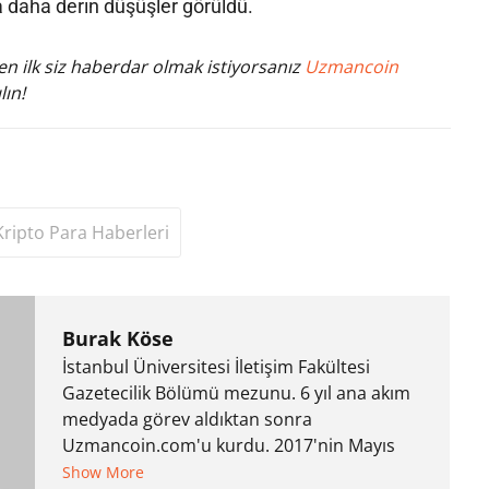
a daha derin düşüşler görüldü.
n ilk siz haberdar olmak istiyorsanız
Uzmancoin
lın!
Kripto Para Haberleri
Burak Köse
İstanbul Üniversitesi İletişim Fakültesi
Gazetecilik Bölümü mezunu. 6 yıl ana akım
medyada görev aldıktan sonra
Uzmancoin.com'u kurdu. 2017'nin Mayıs
ayından bu yana bilfiil kripto para
Show More