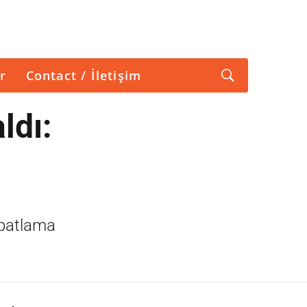
r
Contact / İletişim
ldı:
 patlama