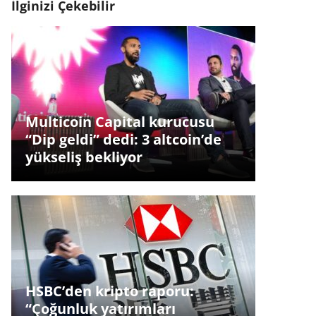
İlginizi Çekebilir
Multicoin Capital kurucusu
“Dip geldi” dedi: 3 altcoin’de
yükseliş bekliyor
HSBC’den kripto raporu:
“Çoğunluk yatırımları