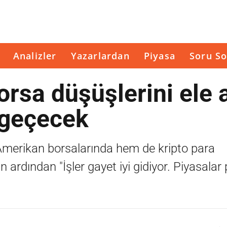
Analizler
Yazarlardan
Piyasa
Soru So
rsa düşüşlerini ele a
 geçecek
erikan borsalarında hem de kripto para
 ardından "İşler gayet iyi gidiyor. Piyasalar