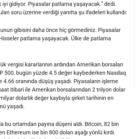
 iyi gidiyor. Piyasalar patlama yaşayacak.” dedi.
an soru üzerine verdiği yanıtta şu ifadeleri kullandı:
. Bunun gibisini daha önce hiç görmediniz. Piyasalar
Hisseler patlama yaşayacak. Ülke de patlama
k vergisi kararlarının ardından Amerikan borsaları
S&P 500, bugün yüzde 4.5 değer kaybederken Nasdaq
e 4.66 oranında düşüş yaşadı. Piyasaların işleme
 saat itibari ile Amerikan borsalarından 2 trilyon dolar
milyar dolarlık değer kaybıyla şirket tarihinin en
nü yaşadı.
da bu ortamdan payına düşeni aldı. Bitcoin, 82 bin
ken Ethereum ise bin 800 doları aşağı yönlü kırdı.