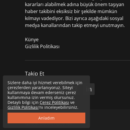
kararları alabilmek adına büyük önem taşıyan
haber takibini eksiksiz bir şekilde mümkün
kılmayı vadediyor. Bizi ayrıca aşağıdaki sosyal
medya kanallarından takip etmeyi unutmayın.
Künye
Gizlilik Politikası
Takip Et
Sizlere daha iyi hizmet verebilmek için
çerezlerden yararlanıyoruz. Siteyi
kullanmaya devam ederseniz çerez
kullanımına izin vermiş olursunuz.
Detaylı bilgi için
Çerez Politikası
ve
Gizlilik Politikası
'nı inceleyebilirsiniz.
Copyright © 2020
Uzmancoin
Anladım
Güncel Bitcoin Haberleri