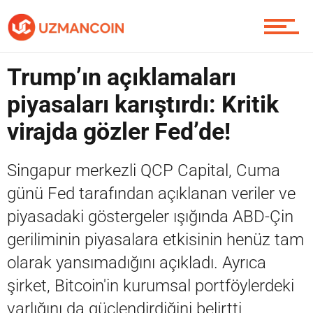
Piyasa
Trump’ın açıklamaları
piyasaları karıştırdı: Kritik
virajda gözler Fed’de!
Soru Sor
Singapur merkezli QCP Capital, Cuma
günü Fed tarafından açıklanan veriler ve
Contact / İletişim
piyasadaki göstergeler ışığında ABD-Çin
geriliminin piyasalara etkisinin henüz tam
olarak yansımadığını açıkladı. Ayrıca
şirket, Bitcoin'in kurumsal portföylerdeki
varlığını da güçlendirdiğini belirtti.