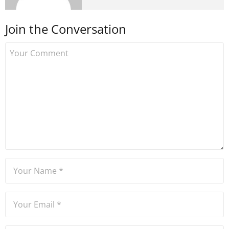
medyada görev aldıktan
sonra Uzmancoin.com'u
Join the Conversation
kurdu. 2017'nin Mayıs ayından
bu yana bilfiil kripto para
gazeteciliği yapıyor.