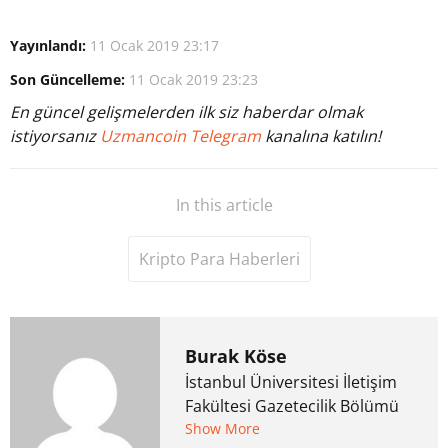
Yayınlandı:
11 Ocak 2019 23:17
Son Güncelleme:
11 Ocak 2019 23:23
En güncel gelişmelerden ilk siz haberdar olmak
istiyorsanız
Uzmancoin Telegram
kanalına katılın!
In this article
Kripto Para Haberleri
Burak Köse
İstanbul Üniversitesi İletişim
Fakültesi Gazetecilik Bölümü
mezunu. 6 yıl ana akım
Show More