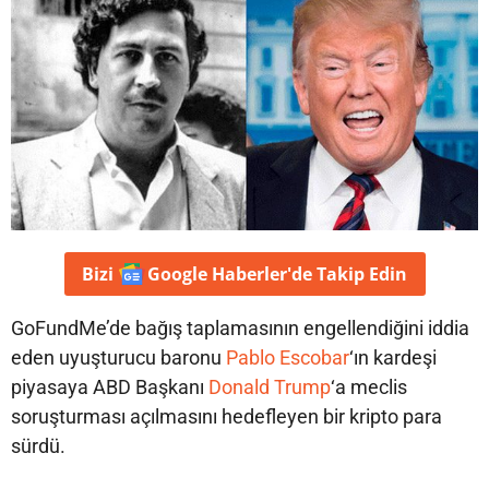
Bizi
Google Haberler'de
Takip Edin
GoFundMe’de bağış taplamasının engellendiğini iddia
eden uyuşturucu baronu
Pablo Escobar
‘ın kardeşi
piyasaya ABD Başkanı
Donald Trump
‘a meclis
soruşturması açılmasını hedefleyen bir kripto para
sürdü.