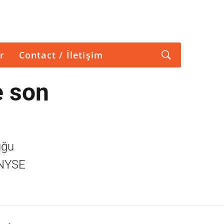
r
Contact / İletişim
e son
uğu
n NYSE