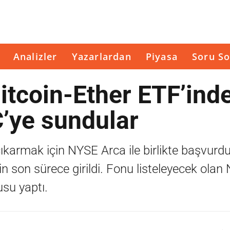
Analizler
Yazarlardan
Piyasa
Soru So
itcoin-Ether ETF’ind
EC’ye sundular
ıkarmak için NYSE Arca ile birlikte başvurd
çin son sürece girildi. Fonu listeleyecek ola
su yaptı.