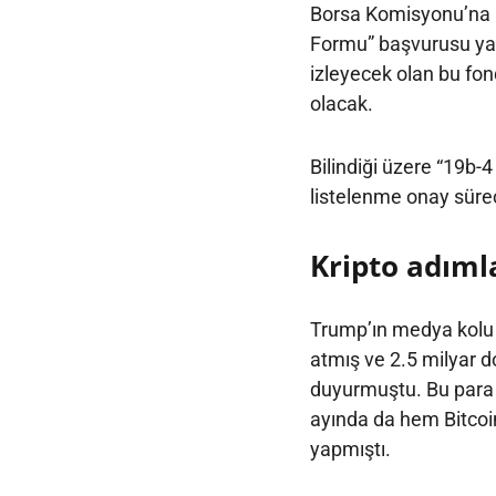
Borsa Komisyonu’na (
Formu” başvurusu yapt
izleyecek olan bu fo
olacak.
Bilindiği üzere “19b-
listelenme onay sürec
Kripto adıml
Trump’ın medya kolu 
atmış ve 2.5 milyar 
duyurmuştu. Bu para il
ayında da hem Bitcoin
yapmıştı.