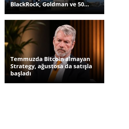
BlackRock, Goldman ve 50…
Temmuzda Bitcoin almayan
Strategy, ağustosa da satışla
başladı