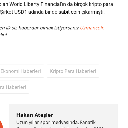
lan World Liberty Financial’ın da birçok kripto para
r. Şirket USD1 adında bir de
sabit coin
çıkarmıştı.
n ilk siz haberdar olmak istiyorsanız
Uzmancoin
lın!
Ekonomi Haberleri
Kripto Para Haberleri
ra Haberleri
Hakan Ateşler
Uzun yıllar spor medyasında, Fanatik