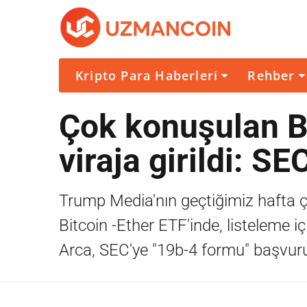
Kripto Para Haberleri
Rehber
Çok konuşulan B
viraja girildi: S
Trump Media'nın geçtiğimiz hafta ç
Bitcoin -Ether ETF'inde, listeleme i
Arca, SEC'ye "19b-4 formu" başvuru