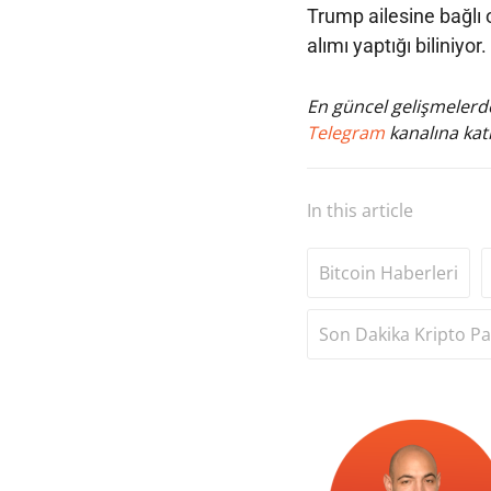
Trump ailesine bağlı o
alımı yaptığı biliniyo
En güncel gelişmelerde
Telegram
kanalına katı
In this article
Bitcoin Haberleri
Son Dakika Kripto Pa