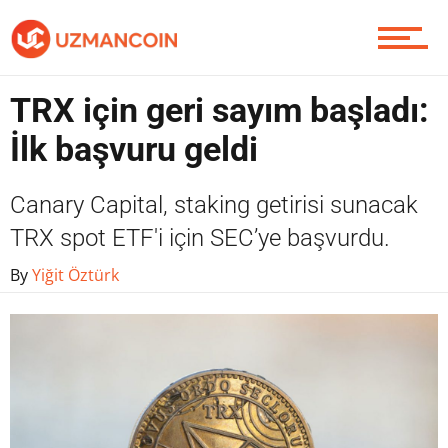
Yazarlardan
TRX için geri sayım başladı:
İlk başvuru geldi
Piyasa
Canary Capital, staking getirisi sunacak
TRX spot ETF'i için SEC’ye başvurdu.
Soru Sor
By
Yiğit Öztürk
Contact / İletişim