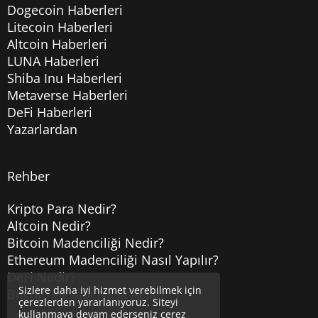
Dogecoin Haberleri
Litecoin Haberleri
Altcoin Haberleri
LUNA Haberleri
Shiba Inu Haberleri
Metaverse Haberleri
DeFi Haberleri
Yazarlardan
Rehber
Kripto Para Nedir?
Altcoin Nedir?
Bitcoin Madenciliği Nedir?
Ethereum Madenciliği Nasıl Yapılır?
DeFi Nedir?
Sizlere daha iyi hizmet verebilmek için
Bitcoin Hesabı Nasıl Açılır?
çerezlerden yararlanıyoruz. Siteyi
kullanmaya devam ederseniz çerez