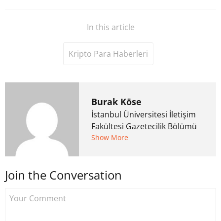
In this article
Kripto Para Haberleri
Burak Köse
İstanbul Üniversitesi İletişim
Fakültesi Gazetecilik Bölümü
mezunu. 6 yıl ana akım
Show More
medyada görev aldıktan
sonra Uzmancoin.com'u
Join the Conversation
kurdu. 2017'nin Mayıs ayından
bu yana bilfiil kripto para
gazeteciliği yapıyor.