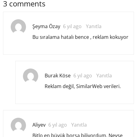
3 comments
Şeyma Özay
6 yıl ago
Yanıtla
Bu sıralama hatalı bence , reklam kokuyor
Burak Köse
6 yıl ago
Yanıtla
Reklam değil, SimilarWeb verileri.
Aliyev
6 yıl ago
Yanıtla
Bitlo en büyük borsa biliyordum. Neyse