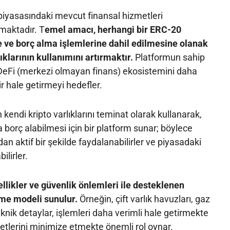
piyasasındaki mevcut finansal hizmetleri
maktadır. T
emel amacı, herhangi bir ERC-20
 ve borç alma işlemlerine dahil edilmesine olanak
ıklarının kullanımını artırmaktır.
Platformun sahip
DeFi (merkezi olmayan finans) ekosistemini daha
lir hale getirmeyi hedefler.
n kendi kripto varlıklarını teminat olarak kullanarak,
 borç alabilmesi için bir platform sunar; böylece
ndan aktif bir şekilde faydalanabilirler ve piyasadaki
ilirler.
llikler ve güvenlik önlemleri ile desteklenen
rme modeli sunulur.
Örneğin, çift varlık havuzları, gaz
knik detaylar, işlemleri daha verimli hale getirmekte
iyetlerini minimize etmekte önemli rol oynar.