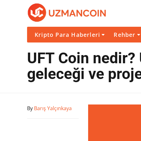
Kripto Para Haberleri
Rehber
UFT Coin nedir?
geleceği ve proj
By
Barış Yalçınkaya