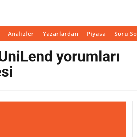
Analizler
Yazarlardan
Piyasa
Soru So
 UniLend yorumları
esi