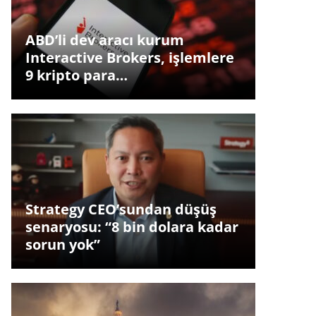
ABD’li dev aracı kurum
Interactive Brokers, işlemlere
9 kripto para…
Strategy CEO’sundan düşüş
senaryosu: “8 bin dolara kadar
sorun yok”