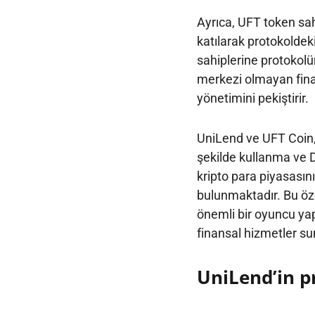
Ayrıca, UFT token sa
katılarak protokoldeki
sahiplerine protokolün
merkezi olmayan finan
yönetimini pekiştirir.
UniLend ve UFT Coin, k
şekilde kullanma ve D
kripto para piyasası
bulunmaktadır. Bu öze
önemli bir oyuncu yap
finansal hizmetler s
UniLend’in pr