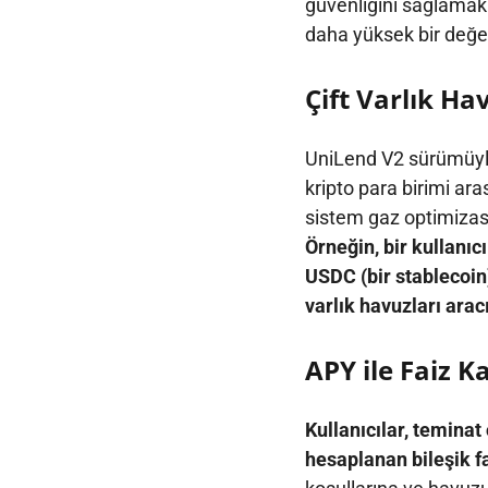
güvenliğini sağlamak i
daha yüksek bir değere
Çift Varlık Ha
UniLend V2 sürümüyle ta
kripto para birimi ara
sistem gaz optimizas
Örneğin, bir kullanıc
USDC (bir stablecoin)
varlık havuzları aracı
APY ile Faiz K
Kullanıcılar, teminat
hesaplanan bileşik f