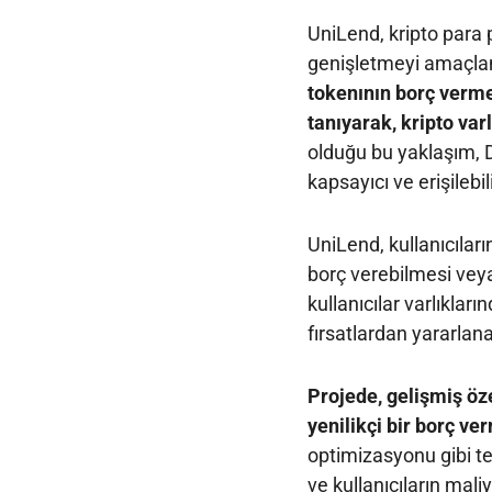
UniLend, kripto para 
genişletmeyi amaçla
tokenının borç verme
tanıyarak, kripto varl
olduğu bu yaklaşım, 
kapsayıcı ve erişilebi
UniLend, kullanıcıları
borç verebilmesi veya
kullanıcılar varlıkları
fırsatlardan yararlanab
Projede, gelişmiş öze
yenilikçi bir borç ve
optimizasyonu gibi te
ve kullanıcıların mal