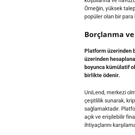
koşullarına ve havuzu
Örneğin, yüksek talep 
popüler olan bir para 
Borçlanma ve 
Platform üzerinden bo
üzerinden hesaplanan 
boyunca kümülatif ol
birlikte ödenir.
UniLend, merkezi olma
çeşitlilik sunarak, kri
sağlamaktadır. Platfo
açık ve erişilebilir fi
ihtiyaçlarını karşıla