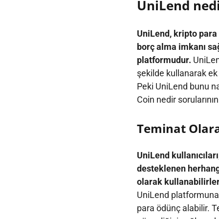
UniLend nedi
UniLend, kripto para 
borç alma imkanı sa
platformudur.
UniLend
şekilde kullanarak ek
Peki UniLend bunu nas
Coin nedir sorularının
Teminat Olar
UniLend kullanıcılar
desteklenen herhangi
olarak kullanabilirler
UniLend platformuna y
para ödünç alabilir. T