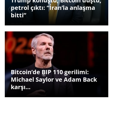
Trump konuştu, Bitcoin düştü,
petrol çıktı: “İran’la anlaşma
bitti”
Bitcoin’de BIP 110 gerilimi:
Michael Saylor ve Adam Back
karşı…