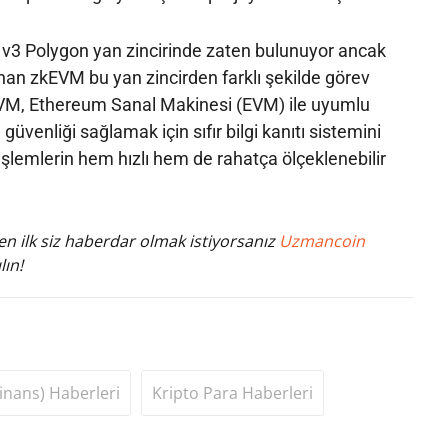
p v3 Polygon yan zincirinde zaten bulunuyor ancak
nan zkEVM bu yan zincirden farklı şekilde görev
VM, Ethereum Sanal Makinesi (EVM) ile uyumlu
 güvenliği sağlamak için sıfır bilgi kanıtı sistemini
işlemlerin hem hızlı hem de rahatça ölçeklenebilir
n ilk siz haberdar olmak istiyorsanız
Uzmancoin
lın!
inans) Haberleri
Kripto Para Haberleri