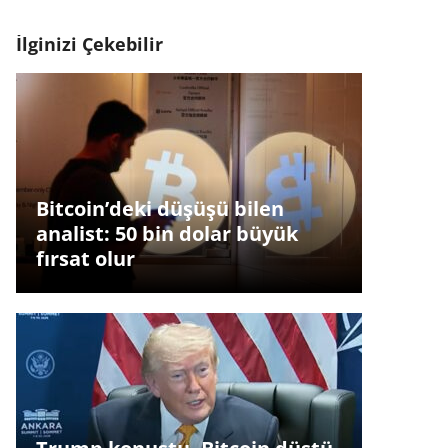
İlginizi Çekebilir
Bitcoin’deki düşüşü bilen
analist: 50 bin dolar büyük
fırsat olur