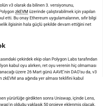
kolün v3 olarak da bilinen 3. versiyonunu,
 Polygon
zkEVM
üzerinde çalıştırabilmek için yapılan
bul etti. Bu onay Ethereum uygulamalarının, sıfır bilgi
nelik ilgisinin hala güçlü şekilde devam ettiğini net
ok
asındaki çekirdek ekip olan Polygon Labs tarafından
ilyon kabul oyu alırken, ret oyu verenin hiç olmaması
rlanacağı üzere 26 Mart günü AAVE’nin DAO’su da, v3
 zkEVM ana ağında yer alması teklifini kabul
en yürürlüğe girdikten sonra Uniswap, içinde Lens,
wap’ın olduğu yaklaşık 50 projeye eklenmiş olacak.