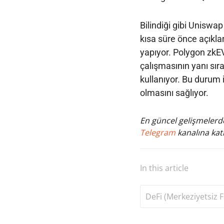
Bilindiği gibi Uniswa
kısa süre önce açıkla
yapıyor. Polygon zkE
çalışmasının yanı sıra
kullanıyor. Bu durum 
olmasını sağlıyor.
En güncel gelişmelerde
Telegram
kanalına katı
In this article
DeFi (Merkeziyetsiz F