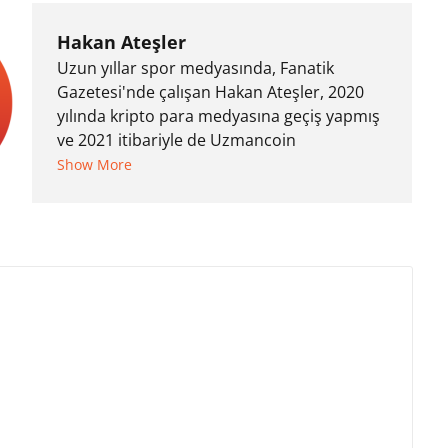
Hakan Ateşler
Uzun yıllar spor medyasında, Fanatik
Gazetesi'nde çalışan Hakan Ateşler, 2020
yılında kripto para medyasına geçiş yapmış
ve 2021 itibariyle de Uzmancoin
bünyesinde çalışmaya başlamıştır. Notre
Show More
Dame de Sion Fransız Lisesi ve Yıldız Teknik
Üniversitesi Mütercim Tercümanlık Bölümü
mezunu olan Hakan Ateşler, program
sunuculuğu ve spikerlik konularında da
tecrübe sahibidir.