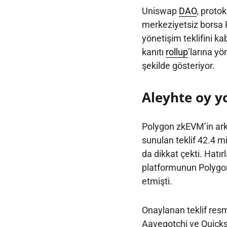
Uniswap
DAO
, proto
merkeziyetsiz borsa
yönetişim teklifini ka
kanıtı
rollup
’larına yö
şekilde gösteriyor.
Aleyhte oy y
Polygon zkEVM’in ark
sunulan teklif 42.4 m
da dikkat çekti. Hatı
platformunun Polygon
etmişti.
Onaylanan teklif resm
Aavegotchi ve Quicks