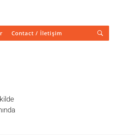
r
Contact / İletişim
kilde
nında