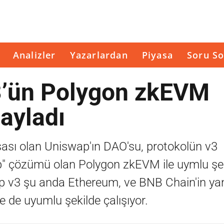
Analizler
Yazarlardan
Piyasa
Soru So
3’ün Polygon zkEVM
nayladı
ası olan Uniswap'ın DAO'su, protokolün v3
ollup" çözümü olan Polygon zkEVM ile uymlu şe
ap v3 şu anda Ethereum, ve BNB Chain'in ya
e de uyumlu şekilde çalışıyor.