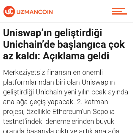
Soru Sor
Uniswap’ın geliştirdiği
Unichain’de başlangıca çok
Contact / İletişim
az kaldı: Açıklama geldi
Merkeziyetsiz finansın en önemli
platformlarından biri olan Uniswap'ın
geliştirdiği Unichain yeni yılın ocak ayında
ana ağa geçiş yapacak. 2. katman
projesi, özellikle Ethereum'un Sepolia
testnet'indeki denemelerinden büyük
oranda başarıyla çıktı ve artık ana ağa