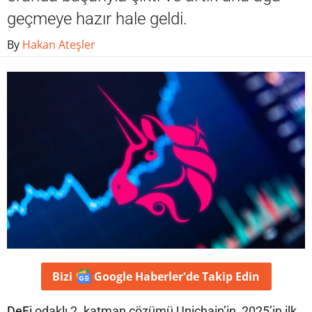
geçmeye hazır hale geldi.
By
Hakan Ateşler
Bizi
Google Haberler'de
Takip Edin
DeFi
odaklı 2. katman çözümü Unichain’in, 2025’in ilk