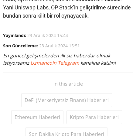
Yani Uniswap Labs, OP Stack’in geliştirilme sürecinde
bundan sonra kilit bir rol oynayacak.
Yayınlandı:
23 Aralık 2024 15:44
Son Güncelleme:
23 Aralık 2024 15:51
En güncel gelişmelerden ilk siz haberdar olmak
istiyorsanız
Uzmancoin Telegram
kanalına katılın!
In this article
DeFi (Merkeziyetsiz Finans) Haberleri
Ethereum Haberleri
Kripto Para Haberleri
Son Dakika Kripto Para Haberleri