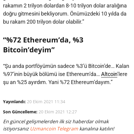
rakamın 2 trilyon dolardan 8-10 trilyon dolar aralığına
doğru gitmesini bekliyorum. Önümüzdeki 10 yılda da
bu rakam 200 trilyon dolar olabilir.”
“%72 Ethereum’da, %3
Bitcoin’deyim”
“Şu anda portföyümün sadece %3’ü Bitcoin’de… Kalan
%97’inin büyük bölümü ise Ethereum’da…
Altcoin
’lere
şu an %25 ayırdım. Yani %72 Ethereum’dayım.”
Yayınlandı:
20 Ekim 2021 11:34
Son Güncelleme:
20 Ekim 2021 12:27
En güncel gelişmelerden ilk siz haberdar olmak
istiyorsanız
Uzmancoin Telegram
kanalına katılın!