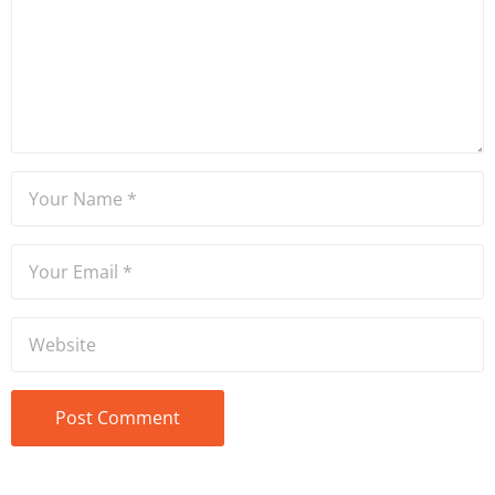
Bölümü mezunu olan Hakan
Ateşler, program sunuculuğu
ve spikerlik konularında da
tecrübe sahibidir.