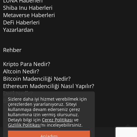
LUNA Haberleri
Shiba Inu Haberleri
Metaverse Haberleri
DeFi Haberleri
Yazarlardan
Rehber
Kripto Para Nedir?
Altcoin Nedir?
Bitcoin Madenciliği Nedir?
Ethereum Madenciliği Nasıl Yapılır?
DeFi Nedir?
Sizlere daha iyi hizmet verebilmek için
Bitcoin Hesabı Nasıl Açılır?
çerezlerden yararlanıyoruz. Siteyi
kullanmaya devam ederseniz çerez
kullanımına izin vermiş olursunuz.
Detaylı bilgi için
Çerez Politikası
ve
Gizlilik Politikası
'nı inceleyebilirsiniz.
Copyright © 2020
Uzmancoin
Yukarı
Anladım