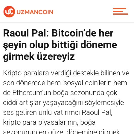
Soru Sor
Raoul Pal: Bitcoin’de her
şeyin olup bittiği döneme
Contact / İletişim
girmek üzereyiz
Kripto paralara verdiği destekle bilinen ve
son dönemde hem 'sosyal coin'lerin hem
de Ethereum'un boğa sezonunda çok
ciddi artışlar yaşayacağını söylemesiyle
ses getiren ünlü yatırımcı Raoul Pal,
kripto para piyasalarının, boğa
sezonunun en güzel dönemine girmek