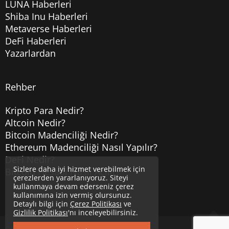
LUNA Haberleri
Shiba Inu Haberleri
Metaverse Haberleri
DeFi Haberleri
Yazarlardan
Rehber
Kripto Para Nedir?
Altcoin Nedir?
Bitcoin Madenciliği Nedir?
Ethereum Madenciliği Nasıl Yapılır?
DeFi Nedir?
Sizlere daha iyi hizmet verebilmek için
Bitcoin Hesabı Nasıl Açılır?
çerezlerden yararlanıyoruz. Siteyi
kullanmaya devam ederseniz çerez
kullanımına izin vermiş olursunuz.
Detaylı bilgi için
Çerez Politikası
ve
Gizlilik Politikası
'nı inceleyebilirsiniz.
Copyright © 2020
Uzmancoin
Yukarı