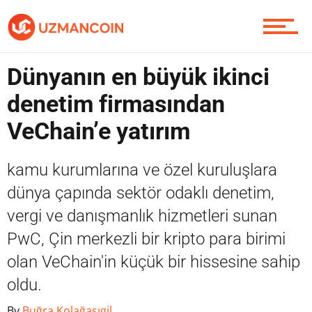
Piyasa
Dünyanın en büyük ikinci
denetim firmasından
Soru Sor
VeChain’e yatırım
kamu kurumlarına ve özel kuruluşlara
Contact / İletişim
dünya çapında sektör odaklı denetim,
vergi ve danışmanlık hizmetleri sunan
PwC, Çin merkezli bir kripto para birimi
olan VeChain'in küçük bir hissesine sahip
oldu.
By
Buğra Kolağasıgil