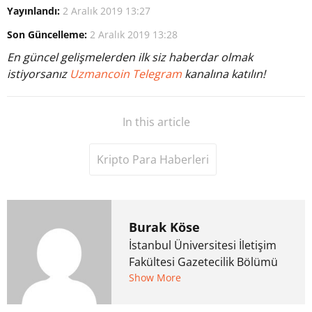
Yayınlandı:
2 Aralık 2019 13:27
Son Güncelleme:
2 Aralık 2019 13:28
En güncel gelişmelerden ilk siz haberdar olmak
istiyorsanız
Uzmancoin Telegram
kanalına katılın!
In this article
Kripto Para Haberleri
Burak Köse
İstanbul Üniversitesi İletişim
Fakültesi Gazetecilik Bölümü
mezunu. 6 yıl ana akım
Show More
medyada görev aldıktan