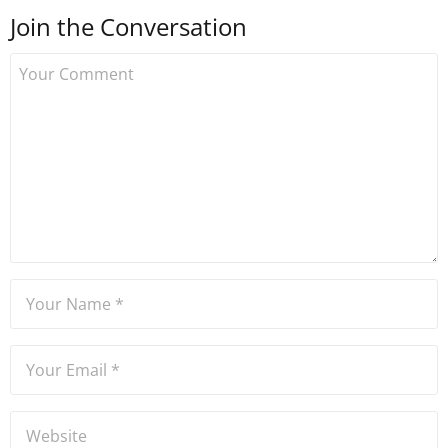
sonra Uzmancoin.com'u
Join the Conversation
kurdu. 2017'nin Mayıs ayından
bu yana bilfiil kripto para
gazeteciliği yapıyor.