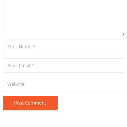
Bölümü mezunu olan Hakan
Ateşler, program sunuculuğu
ve spikerlik konularında da
tecrübe sahibidir.