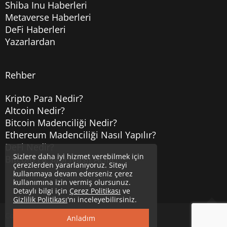
Shiba Inu Haberleri
Metaverse Haberleri
DeFi Haberleri
Yazarlardan
Rehber
Kripto Para Nedir?
Altcoin Nedir?
Bitcoin Madenciliği Nedir?
Ethereum Madenciliği Nasıl Yapılır?
DeFi Nedir?
Sizlere daha iyi hizmet verebilmek için
Bitcoin Hesabı Nasıl Açılır?
çerezlerden yararlanıyoruz. Siteyi
kullanmaya devam ederseniz çerez
kullanımına izin vermiş olursunuz.
Detaylı bilgi için
Çerez Politikası
ve
Gizlilik Politikası
'nı inceleyebilirsiniz.
Copyright © 2020
Uzmancoin
Yukarı
Anladım