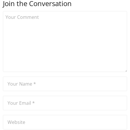
Join the Conversation
Uzmancoin bünyesinde
çalışmaya başlamıştır. Notre
Dame de Sion Fransız Lisesi
ve Yıldız Teknik Üniversitesi
Mütercim Tercümanlık
Bölümü mezunu olan Hakan
Ateşler, program sunuculuğu
ve spikerlik konularında da
tecrübe sahibidir.