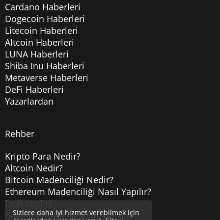
Cardano Haberleri
Dogecoin Haberleri
Litecoin Haberleri
Altcoin Haberleri
LUNA Haberleri
Shiba Inu Haberleri
Metaverse Haberleri
DeFi Haberleri
Yazarlardan
Rehber
Kripto Para Nedir?
Altcoin Nedir?
Bitcoin Madenciliği Nedir?
Ethereum Madenciliği Nasıl Yapılır?
DeFi Nedir?
Sizlere daha iyi hizmet verebilmek için
Bitcoin Hesabı Nasıl Açılır?