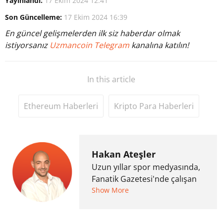
Yayınlandı:
17 Ekim 2024 12:41
Son Güncelleme:
17 Ekim 2024 16:39
En güncel gelişmelerden ilk siz haberdar olmak
istiyorsanız
Uzmancoin Telegram
kanalına katılın!
In this article
Ethereum Haberleri
Kripto Para Haberleri
Hakan Ateşler
Uzun yıllar spor medyasında,
Fanatik Gazetesi'nde çalışan
Hakan Ateşler, 2020 yılında
Show More
kripto para medyasına geçiş
yapmış ve 2021 itibariyle de