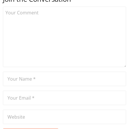
çalışmaya başlamıştır. Notre
Dame de Sion Fransız Lisesi
ve Yıldız Teknik Üniversitesi
Mütercim Tercümanlık
Bölümü mezunu olan Hakan
Ateşler, program sunuculuğu
ve spikerlik konularında da
tecrübe sahibidir.