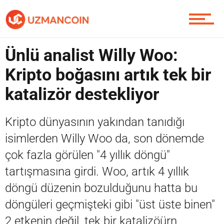
Piyasa
Ünlü analist Willy Woo:
Soru Sor
Kripto boğasını artık tek bir
katalizör destekliyor
Contact / İletişim
Kripto dünyasının yakından tanıdığı
isimlerden Willy Woo da, son dönemde
çok fazla görülen "4 yıllık döngü"
tartışmasına girdi. Woo, artık 4 yıllık
döngü düzenin bozulduğunu hatta bu
döngüleri geçmişteki gibi "üst üste binen"
2 etkenin değil, tek bir katalizöürn