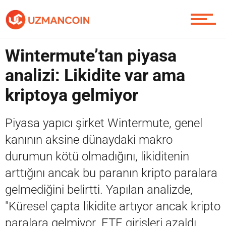
Piyasa
Wintermute’tan piyasa
analizi: Likidite var ama
Soru Sor
kriptoya gelmiyor
Piyasa yapıcı şirket Wintermute, genel
Contact / İletişim
kanının aksine dünaydaki makro
durumun kötü olmadığını, likiditenin
arttığını ancak bu paranın kripto paralara
gelmediğini belirtti. Yapılan analizde,
"Küresel çapta likidite artıyor ancak kripto
paralara gelmiyor. ETF girişleri azaldı,