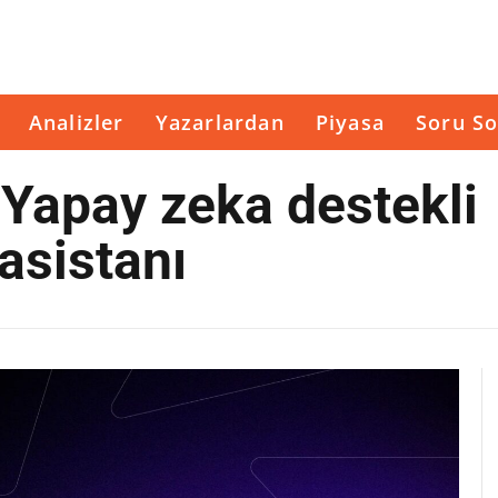
Analizler
Yazarlardan
Piyasa
Soru So
 Yapay zeka destekli
asistanı