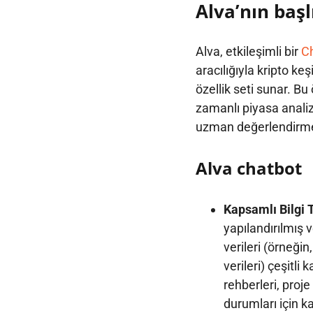
Alva’nın başlı
Alva, etkileşimli bir
Ch
aracılığıyla kripto keş
özellik seti sunar. Bu 
zamanlı piyasa analizl
uzman değerlendirmel
Alva chatbot
Kapsamlı Bilgi 
yapılandırılmış v
verileri (örneğin
verileri) çeşitli
rehberleri, proj
durumları için ka