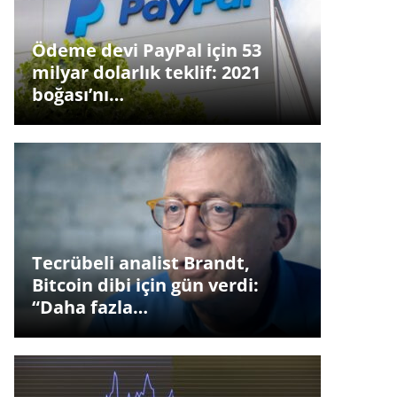
Ödeme devi PayPal için 53
milyar dolarlık teklif: 2021
boğası’nı…
Tecrübeli analist Brandt,
Bitcoin dibi için gün verdi:
“Daha fazla…