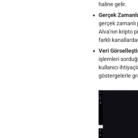
haline gelir.
Gerçek Zamanlı
gerçek zamanlı p
Alva’nın kripto 
farklı kanallard
Veri Görselleş
işlemleri sorduğu
kullanıcı ihtiyaçl
göstergelerle gra