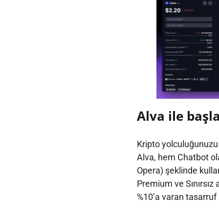
Alva ile başl
Kripto yolculuğunuzu 
Alva, hem Chatbot ol
Opera) şeklinde kullan
Premium ve Sınırsız a
%10’a varan tasarruf s