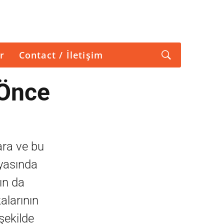
r
Contact / İletişim
“Önce
ara ve bu
nyasında
ın da
alarının
şekilde