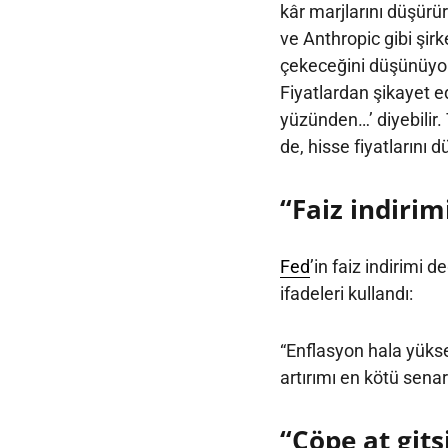
kâr marjlarını düşür
ve Anthropic gibi şirk
çekeceğini düşünüyor
Fiyatlardan şikayet 
yüzünden…’ diyebilir.
de, hisse fiyatlarını d
“Faiz indirim
Fed
’in faiz indirimi 
ifadeleri kullandı:
“Enflasyon hala yükse
artırımı en kötü sena
“Çöpe at gits