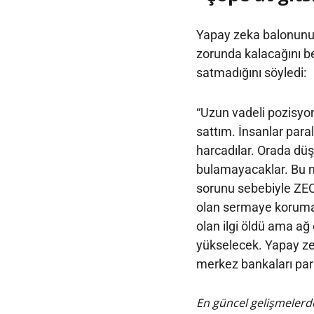
Yapay zeka balonunun
zorunda kalacağını b
satmadığını söyledi:
“Uzun vadeli pozisyon
sattım. İnsanlar par
harcadılar. Orada düş
bulamayacaklar. Bu n
sorunu sebebiyle ZEC
olan sermaye korumak
olan ilgi öldü ama ağ
yükselecek. Yapay ze
merkez bankaları par
En güncel gelişmelerde