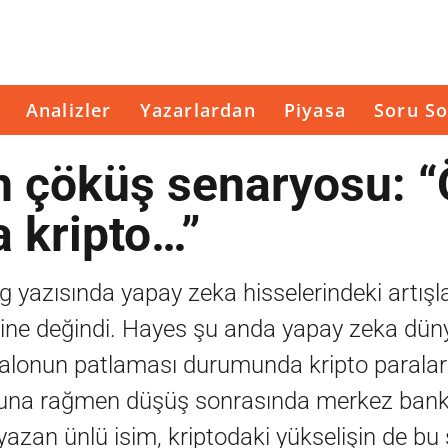
Analizler
Yazarlardan
Piyasa
Soru So
n çöküş senaryosu: 
 kripto…”
g yazısında yapay zeka hisselerindeki artışl
erine değindi. Hayes şu anda yapay zeka dü
balonun patlaması durumunda kripto paralar
. Buna rağmen düşüş sonrasında merkez bank
zan ünlü isim, kriptodaki yükselişin de bu 