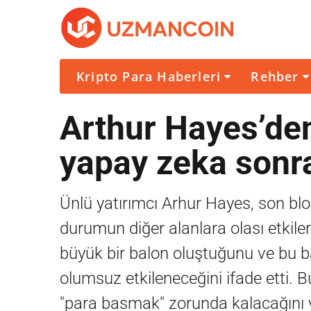
Kripto Para Haberleri
Rehber
Arthur Hayes’de
yapay zeka sonra
Ünlü yatırımcı Arhur Hayes, son blo
durumun diğer alanlara olası etkil
büyük bir balon oluştuğunu ve bu 
olumsuz etkileneceğini ifade etti
"para basmak" zorunda kalacağını ya