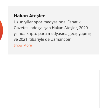
Hakan Ateşler
Uzun yıllar spor medyasında, Fanatik
Gazetesi'nde çalışan Hakan Ateşler, 2020
yılında kripto para medyasına geçiş yapmış
ve 2021 itibariyle de Uzmancoin
bünyesinde çalışmaya başlamıştır. Notre
Show More
Dame de Sion Fransız Lisesi ve Yıldız Teknik
Üniversitesi Mütercim Tercümanlık Bölümü
mezunu olan Hakan Ateşler, program
sunuculuğu ve spikerlik konularında da
tecrübe sahibidir.