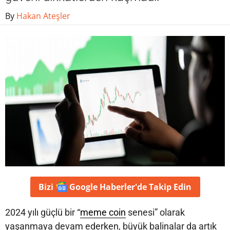
By
Hakan Ateşler
Bizi
Google Haberler'de
Takip Edin
2024 yılı güçlü bir “
meme coin
senesi” olarak
yaşanmaya devam ederken, büyük balinalar da artık