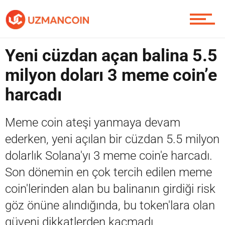
Yazarlardan
Yeni cüzdan açan balina 5.5
Piyasa
milyon doları 3 meme coin’e
harcadı
Soru Sor
Meme coin ateşi yanmaya devam
ederken, yeni açılan bir cüzdan 5.5 milyon
dolarlık Solana'yı 3 meme coin'e harcadı.
Contact / İletişim
Son dönemin en çok tercih edilen meme
coin'lerinden alan bu balinanın girdiği risk
göz önüne alındığında, bu token'lara olan
güveni dikkatlerden kaçmadı.