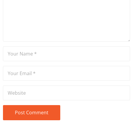
Bölümü mezunu olan Hakan
Ateşler, program sunuculuğu
ve spikerlik konularında da
tecrübe sahibidir.