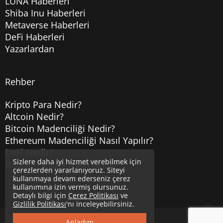
LUNA Haberleri
Shiba Inu Haberleri
Metaverse Haberleri
DeFi Haberleri
Yazarlardan
Rehber
Kripto Para Nedir?
Altcoin Nedir?
Bitcoin Madenciliği Nedir?
Ethereum Madenciliği Nasıl Yapılır?
DeFi Nedir?
Sizlere daha iyi hizmet verebilmek için
Bitcoin Hesabı Nasıl Açılır?
çerezlerden yararlanıyoruz. Siteyi
kullanmaya devam ederseniz çerez
kullanımına izin vermiş olursunuz.
Detaylı bilgi için
Çerez Politikası
ve
Gizlilik Politikası
'nı inceleyebilirsiniz.
Copyright © 2020
Uzmancoin
Yukarı
Anladım