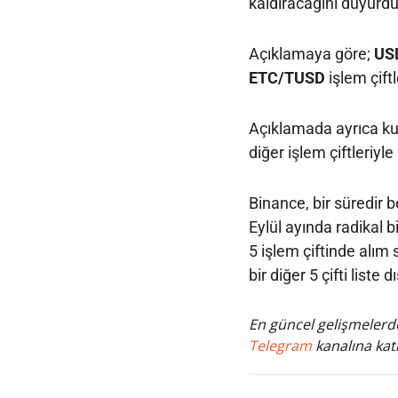
kaldıracağını duyurdu
Açıklamaya göre;
US
ETC/TUSD
işlem çift
Açıklamada ayrıca kul
diğer işlem çiftleriyle
Binance, bir süredir bel
Eylül ayında radikal b
5 işlem çiftinde alım 
bir diğer 5 çifti liste dı
En güncel gelişmelerde
Telegram
kanalına katı