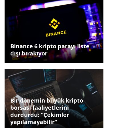
Binance 6 kripto parayı liste
dışı bırakıyor
Bir dönemin büyük kripto
borsası faaliyetlerini
durdurdu: “Çekimler
yapılamayabilir”