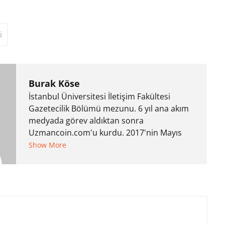
i
Burak Köse
İstanbul Üniversitesi İletişim Fakültesi
Gazetecilik Bölümü mezunu. 6 yıl ana akım
medyada görev aldıktan sonra
Uzmancoin.com'u kurdu. 2017'nin Mayıs
ayından bu yana bilfiil kripto para
Show More
gazeteciliği yapıyor.