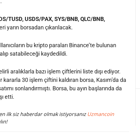
.
DS/TUSD, USDS/PAX, SYS/BNB, QLC/BNB,
leri yarın borsadan çıkarılacak.
lanıcıların bu kripto paraları Binance’te bulunan
 alıp satabileceği kaydedildi.
irli aralıklarla bazı işlem çiftlerini liste dışı ediyor.
ir kararla 30 işlem çiftini kaldıran borsa, Kasım’da da
satımı sonlandırmıştı. Borsa, bu ayın başlarında da
şı etti.
n ilk siz haberdar olmak istiyorsanız
Uzmancoin
lın!