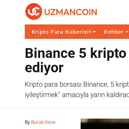
Kripto Para Haberleri
Rehber
Binance 5 kripto p
ediyor
Kripto para borsası Binance, 5 kripto
iyileştirmek" amacıyla yarın kaldıraca
By
Burak Köse