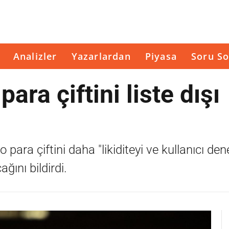
Analizler
Yazarlardan
Piyasa
Soru So
ara çiftini liste dışı
 para çiftini daha "likiditeyi ve kullanıcı den
ğını bildirdi.