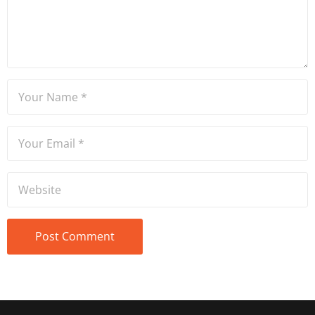
Ateşler, program sunuculuğu
ve spikerlik konularında da
tecrübe sahibidir.