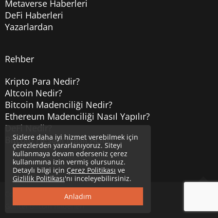
Metaverse Haberleri
DeFi Haberleri
Yazarlardan
Rehber
Kripto Para Nedir?
Altcoin Nedir?
Bitcoin Madenciliği Nedir?
Ethereum Madenciliği Nasıl Yapılır?
DeFi Nedir?
Sizlere daha iyi hizmet verebilmek için
Bitcoin Hesabı Nasıl Açılır?
çerezlerden yararlanıyoruz. Siteyi
kullanmaya devam ederseniz çerez
kullanımına izin vermiş olursunuz.
Detaylı bilgi için
Çerez Politikası
ve
Gizlilik Politikası
'nı inceleyebilirsiniz.
Copyright © 2020
Uzmancoin
Yukarı
Anladım
Güncel Bitcoin Haberleri