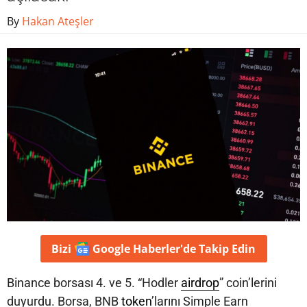
By
Hakan Ateşler
Bizi
Google Haberler'de
Takip Edin
Binance borsası 4. ve 5. “Hodler
airdrop
” coin’lerini
duyurdu. Borsa, BNB
token
’larını Simple Earn