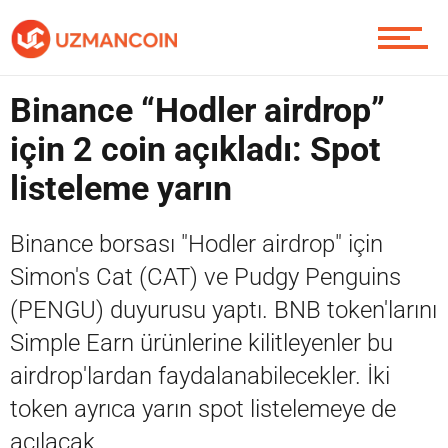
Yazarlardan
Binance “Hodler airdrop”
Piyasa
için 2 coin açıkladı: Spot
listeleme yarın
Soru Sor
Binance borsası "Hodler airdrop" için
Simon's Cat (CAT) ve Pudgy Penguins
(PENGU) duyurusu yaptı. BNB token'larını
Contact / İletişim
Simple Earn ürünlerine kilitleyenler bu
airdrop'lardan faydalanabilecekler. İki
token ayrıca yarın spot listelemeye de
açılacak.