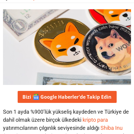
Bizi
Google Haberler'de
Takip Edin
Son 1 ayda %900’lük yükseliş kaydeden ve Türkiye de
dahil olmak üzere birçok ülkedeki
kripto para
yatırımcılarının çılgınlık seviyesinde aldığı
Shiba Inu