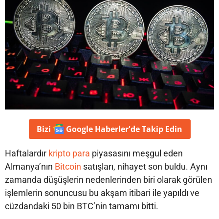
Bizi
Google Haberler'de
Takip Edin
Haftalardır
kripto para
piyasasını meşgul eden
Almanya’nın
Bitcoin
satışları, nihayet son buldu. Aynı
zamanda düşüşlerin nedenlerinden biri olarak görülen
işlemlerin sonuncusu bu akşam itibari ile yapıldı ve
cüzdandaki 50 bin BTC’nin tamamı bitti.