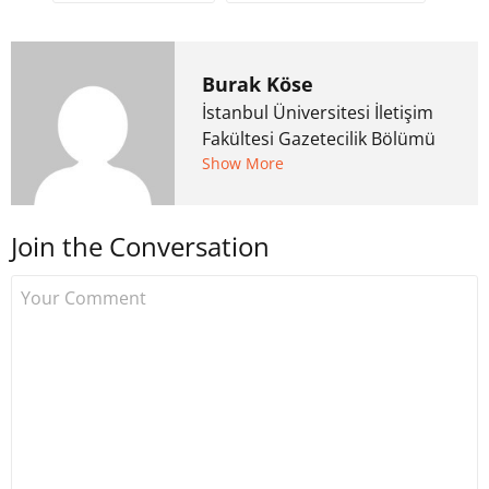
Burak Köse
İstanbul Üniversitesi İletişim
Fakültesi Gazetecilik Bölümü
mezunu. 6 yıl ana akım
Show More
medyada görev aldıktan
sonra Uzmancoin.com'u
Join the Conversation
kurdu. 2017'nin Mayıs ayından
bu yana bilfiil kripto para
gazeteciliği yapıyor.