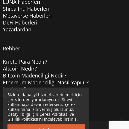
LUNA Haberleri
Shiba Inu Haberleri
Metaverse Haberleri
DeFi Haberleri
Yazarlardan
Rehber
Kripto Para Nedir?
Altcoin Nedir?
Bitcoin Madenciliği Nedir?
Ethereum Madenciliği Nasıl Yapılır?
DeFi Nedir?
Sizlere daha iyi hizmet verebilmek için
Bitcoin Hesabı Nasıl Açılır?
çerezlerden yararlanıyoruz. Siteyi
kullanmaya devam ederseniz çerez
kullanımına izin vermiş olursunuz.
Detaylı bilgi için
Çerez Politikası
ve
Gizlilik Politikası
'nı inceleyebilirsiniz.
Copyright © 2020
Uzmancoin
Yukarı