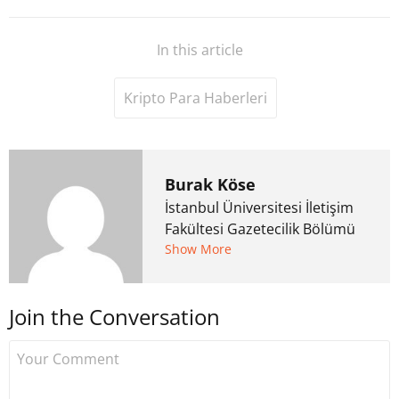
In this article
Kripto Para Haberleri
Burak Köse
İstanbul Üniversitesi İletişim
Fakültesi Gazetecilik Bölümü
mezunu. 6 yıl ana akım
Show More
medyada görev aldıktan
sonra Uzmancoin.com'u
Join the Conversation
kurdu. 2017'nin Mayıs ayından
bu yana bilfiil kripto para
gazeteciliği yapıyor.