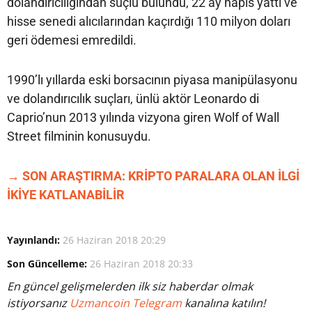
dolandırıcılığından suçlu bulundu, 22 ay hapis yattı ve
hisse senedi alıcılarından kaçırdığı 110 milyon doları
geri ödemesi emredildi.
1990’lı yıllarda eski borsacının piyasa manipülasyonu
ve dolandırıcılık suçları, ünlü aktör Leonardo di
Caprio’nun 2013 yılında vizyona giren Wolf of Wall
Street filminin konusuydu.
→ SON ARAŞTIRMA: KRİPTO PARALARA OLAN İLGİ
İKİYE KATLANABİLİR
Yayınlandı:
26 Haziran 2018 20:29
Son Güncelleme:
26 Haziran 2018 20:33
En güncel gelişmelerden ilk siz haberdar olmak
istiyorsanız
Uzmancoin Telegram
kanalına katılın!