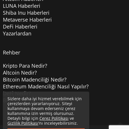
LUNA Haberleri
Shiba Inu Haberleri
Metaverse Haberleri
DeFi Haberleri
Yazarlardan
Rehber
Kripto Para Nedir?
Altcoin Nedir?
Bitcoin Madenciliği Nedir?
Ethereum Madenciliği Nasıl Yapılır?
DeFi Nedir?
Sizlere daha iyi hizmet verebilmek için
Bitcoin Hesabı Nasıl Açılır?
çerezlerden yararlanıyoruz. Siteyi
kullanmaya devam ederseniz çerez
kullanımına izin vermiş olursunuz.
Detaylı bilgi için
Çerez Politikası
ve
Gizlilik Politikası
'nı inceleyebilirsiniz.