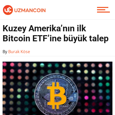
Yazarlardan
Kuzey Amerika’nın ilk
Bitcoin ETF’ine büyük talep
Piyasa
By
Burak Köse
Soru Sor
Contact / İletişim