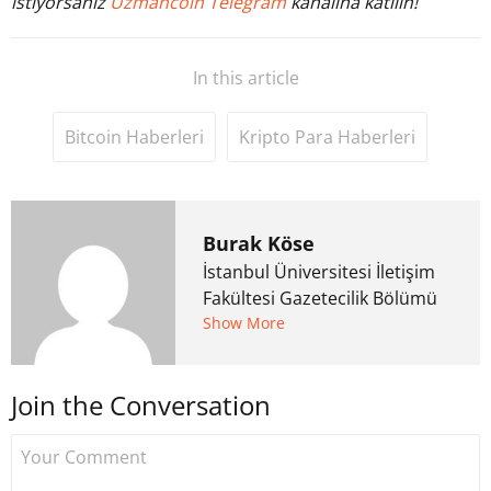
istiyorsanız
Uzmancoin Telegram
kanalına katılın!
In this article
Bitcoin Haberleri
Kripto Para Haberleri
Burak Köse
İstanbul Üniversitesi İletişim
Fakültesi Gazetecilik Bölümü
mezunu. 6 yıl ana akım
Show More
medyada görev aldıktan
sonra Uzmancoin.com'u
Join the Conversation
kurdu. 2017'nin Mayıs ayından
bu yana bilfiil kripto para
gazeteciliği yapıyor.