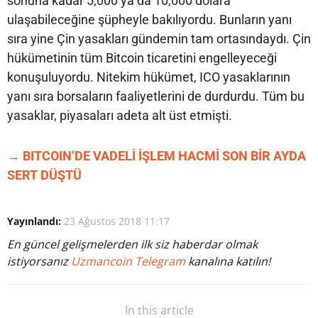
sonuna kadar 5,000 ya da 10,000 dolara
ulaşabileceğine şüpheyle bakılıyordu. Bunların yanı
sıra yine Çin yasakları gündemin tam ortasındaydı. Çin
hükümetinin tüm Bitcoin ticaretini engelleyeceği
konuşuluyordu. Nitekim hükümet, ICO yasaklarının
yanı sıra borsaların faaliyetlerini de durdurdu. Tüm bu
yasaklar, piyasaları adeta alt üst etmişti.
→ BITCOIN’DE VADELİ İŞLEM HACMİ SON BİR AYDA
SERT DÜŞTÜ
Yayınlandı:
23 Ağustos 2018 11:17
En güncel gelişmelerden ilk siz haberdar olmak
istiyorsanız
Uzmancoin Telegram
kanalına katılın!
In this article