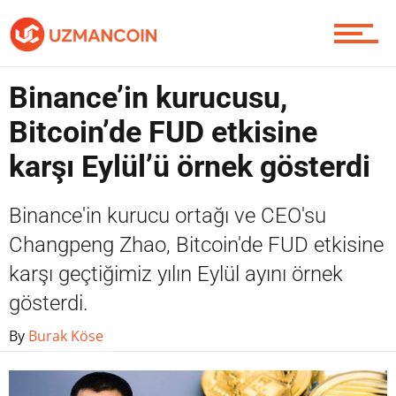
Yazarlardan
Binance’in kurucusu,
Piyasa
Bitcoin’de FUD etkisine
karşı Eylül’ü örnek gösterdi
Soru Sor
Binance'in kurucu ortağı ve CEO'su
Changpeng Zhao, Bitcoin'de FUD etkisine
karşı geçtiğimiz yılın Eylül ayını örnek
Contact / İletişim
gösterdi.
By
Burak Köse