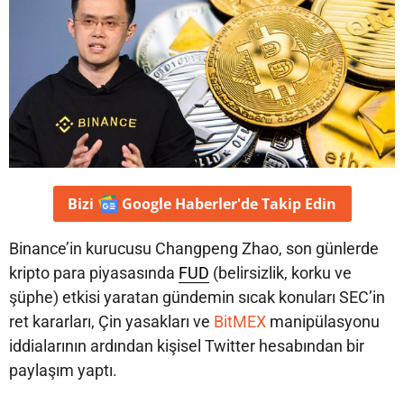
Bizi
Google Haberler'de
Takip Edin
Binance’in kurucusu Changpeng Zhao, son günlerde
kripto para piyasasında
FUD
(belirsizlik, korku ve
şüphe) etkisi yaratan gündemin sıcak konuları SEC’in
ret kararları, Çin yasakları ve
BitMEX
manipülasyonu
iddialarının ardından kişisel Twitter hesabından bir
paylaşım yaptı.