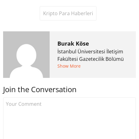
Kripto Para Haberleri
Burak Köse
İstanbul Üniversitesi İletişim
Fakültesi Gazetecilik Bölümü
mezunu. 6 yıl ana akım
Show More
medyada görev aldıktan
sonra Uzmancoin.com'u
Join the Conversation
kurdu. 2017'nin Mayıs ayından
bu yana bilfiil kripto para
gazeteciliği yapıyor.