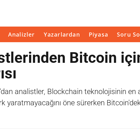
Analizler
Yazarlardan
Piyasa
Soru So
tlerinden Bitcoin içi
ısı
n analistler, Blockchain teknolojisinin en a
ark yaratmayacağını öne sürerken Bitcoin'de