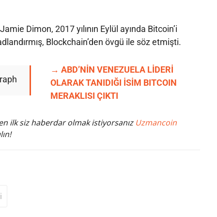
amie Dimon, 2017 yılının Eylül ayında Bitcoin’i
k adlandırmış, Blockchain’den övgü ile söz etmişti.
→ ABD’NİN VENEZUELA LİDERİ
graph
OLARAK TANIDIĞI İSİM BITCOIN
MERAKLISI ÇIKTI
n ilk siz haberdar olmak istiyorsanız
Uzmancoin
lın!
i