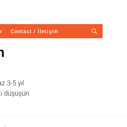
r
Contact / İletişim
n
z 3-5 yıl
ki düşüşün