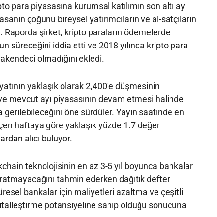
to para piyasasına kurumsal katılımın son altı ay
sanın çoğunu bireysel yatırımcıların ve al-satçıların
i. Raporda şirket, kripto paraların ödemelerde
n süreceğini iddia etti ve 2018 yılında kripto para
akendeci olmadığını ekledi.
fiyatının yaklaşık olarak 2,400’e düşmesinin
e mevcut ayı piyasasının devam etmesi halinde
a gerilebileceğini öne sürdüler. Yayın saatinde en
eçen haftaya göre yaklaşık yüzde 1.7 değer
rdan alıcı buluyor.
kchain teknolojisinin en az 3-5 yıl boyunca bankalar
yaratmayacağını tahmin ederken dağıtık defter
üresel bankalar için maliyetleri azaltma ve çeşitli
jitalleştirme potansiyeline sahip olduğu sonucuna