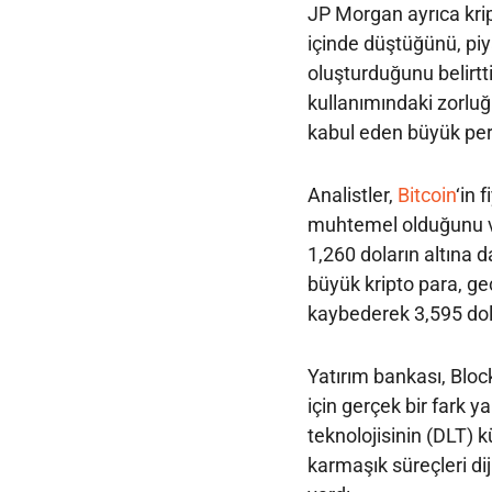
JP Morgan ayrıca krip
içinde düştüğünü, piya
oluşturduğunu belirtt
kullanımındaki zorluğu
kabul eden büyük per
Analistler,
Bitcoin
‘in 
muhtemel olduğunu v
1,260 doların altına d
büyük kripto para, g
kaybederek 3,595 dola
Yatırım bankası, Bloc
için gerçek bir fark 
teknolojisinin (DLT) k
karmaşık süreçleri di