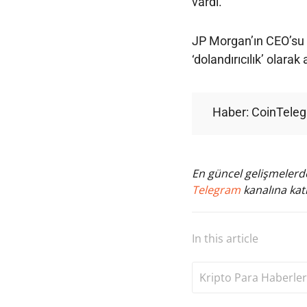
vardı.
JP Morgan’ın CEO’su J
‘dolandırıcılık’ olara
Haber: CoinTele
En güncel gelişmelerde
Telegram
kanalına katı
In this article
Kripto Para Haberler