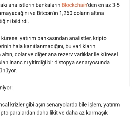
ki analistlerin bankaların
Blockchain
‘den en az 3-5
mayacağını ve Bitcoin’in 1,260 doların altına
ğini bildirdi.
küresel yatırım bankasından analistler, kripto
inin hala kanıtlanmadığını, bu varlıkların
 altın, dolar ve diğer ana rezerv varlıklar ile küresel
an inancını yitirdiği bir distopya senaryosunda
şünüyor.
niyor:
al krizler gibi aşırı senaryolarda bile işlem, yatırım
ipto paralardan daha likit ve daha az karmaşık