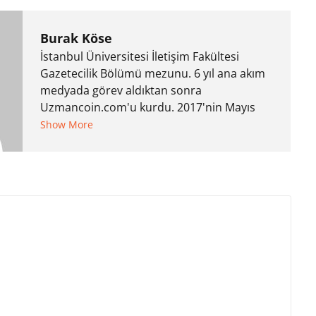
Burak Köse
İstanbul Üniversitesi İletişim Fakültesi
Gazetecilik Bölümü mezunu. 6 yıl ana akım
medyada görev aldıktan sonra
Uzmancoin.com'u kurdu. 2017'nin Mayıs
ayından bu yana bilfiil kripto para
Show More
gazeteciliği yapıyor.