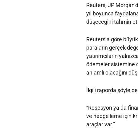
Reuters, JP Morgan’da
yıl boyunca faydalana
düşeceğini tahmin etti
Reuters’a göre büyük 
paraların gerçek değer
yatırımcıların yalnızca
ödemeler sistemine ol
anlamlı olacağını dü
İlgili raporda şöyle de
“Resesyon ya da finans
ve hedge’leme için kr
araçlar var.”