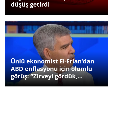
düşüş getirdi
Ünlü ekonomist El-Erian’dan
ABD enflasyonu için olumlu
görüş: “Zirveyi gördük,…