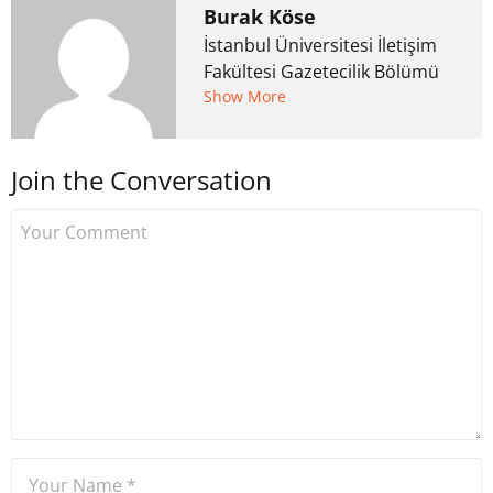
Burak Köse
İstanbul Üniversitesi İletişim
Fakültesi Gazetecilik Bölümü
mezunu. 6 yıl ana akım
Show More
medyada görev aldıktan
sonra Uzmancoin.com'u
Join the Conversation
kurdu. 2017'nin Mayıs ayından
bu yana bilfiil kripto para
gazeteciliği yapıyor.