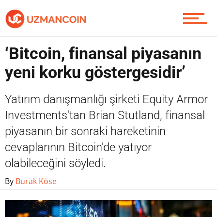
Yazarlardan
‘Bitcoin, finansal piyasanın
Piyasa
yeni korku göstergesidir’
Yatırım danışmanlığı şirketi Equity Armor
Soru Sor
Investments'tan Brian Stutland, finansal
piyasanın bir sonraki hareketinin
cevaplarının Bitcoin'de yatıyor
Contact / İletişim
olabileceğini söyledi.
By
Burak Köse