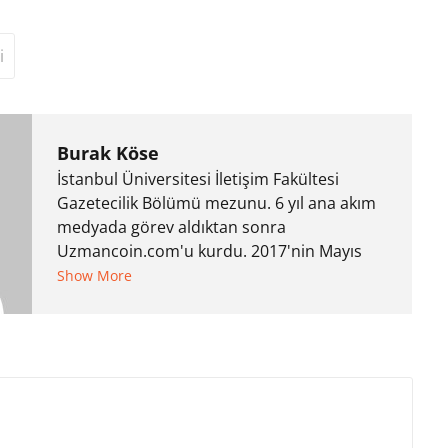
i
Burak Köse
İstanbul Üniversitesi İletişim Fakültesi
Gazetecilik Bölümü mezunu. 6 yıl ana akım
medyada görev aldıktan sonra
Uzmancoin.com'u kurdu. 2017'nin Mayıs
ayından bu yana bilfiil kripto para
Show More
gazeteciliği yapıyor.