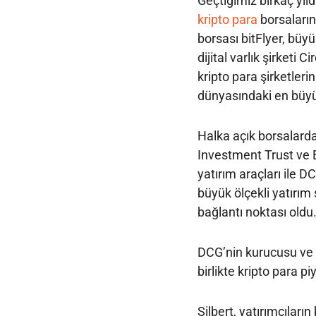
Geçtiğimiz birkaç yıl
kripto para
borsaların
borsası bitFlyer, büy
dijital varlık şirketi 
kripto para şirketleri
dünyasındaki en büyük,
Halka açık borsalard
Investment Trust ve 
yatırım araçları ile DC
büyük ölçekli yatırım ş
bağlantı noktası oldu
DCG’nin kurucusu ve C
birlikte kripto para p
Silbert, yatırımcıların