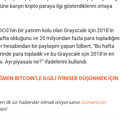
ne karşın kripto paraya ilgi gösterdiklerini ortaya
DCG’nin bir yatırım kolu olan Grayscale için 2018’in
 hafta olduğunu ve 20 milyondan fazla para topladığını
ter hesabından bir paylaşım yapan Silbert, “Bu hafta
rinde para topladık ve bu Grayscale için 2018’in en
ı. Ayı piyasası ne?” ifadelerini kullandı.
MEN BITCOIN’LE İLGİLİ İYİMSER DÜŞÜNMEK İÇİN
n ilk siz haberdar olmak istiyorsanız
Uzmancoin
lın!