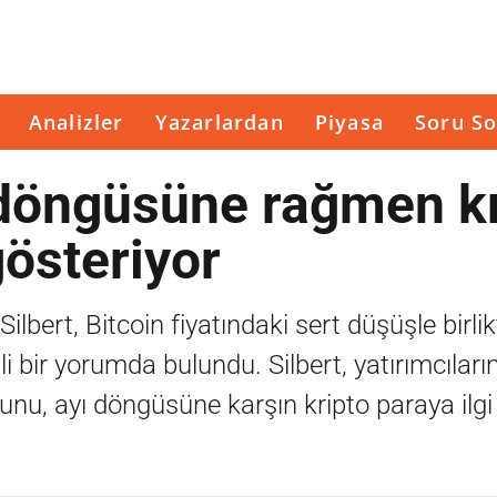
Analizler
Yazarlardan
Piyasa
Soru So
ı döngüsüne rağmen k
gösteriyor
bert, Bitcoin fiyatındaki sert düşüşle birlik
i bir yorumda bulundu. Silbert, yatırımcıların
ğunu, ayı döngüsüne karşın kripto paraya ilgi