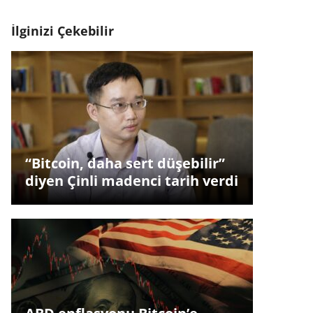
İlginizi Çekebilir
“Bitcoin, daha sert düşebilir”
diyen Çinli madenci tarih verdi