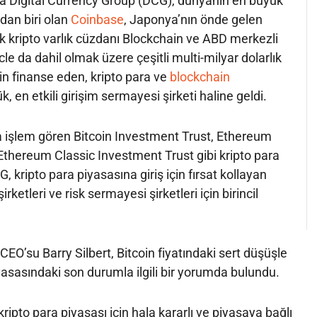
da Digital Currency Group (DCG), dünyanın en büyük
dan biri olan
Coinbase
, Japonya’nın önde gelen
ük kripto varlık cüzdanı Blockchain ve ABD merkezli
Circle da dahil olmak üzere çeşitli multi-milyar dolarlık
nin finanse eden, kripto para ve
blockchain
 en etkili girişim sermayesi şirketi haline geldi.
a işlem gören Bitcoin Investment Trust, Ethereum
Ethereum Classic Investment Trust gibi kripto para
G, kripto para piyasasına giriş için fırsat kollayan
irketleri ve risk sermayesi şirketleri için birincil
.
EO’su Barry Silbert, Bitcoin fiyatındaki sert düşüşle
iyasasındaki son durumla ilgili bir yorumda bulundu.
 kripto para piyasası için hala kararlı ve piyasaya bağlı