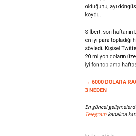
olduğunu, ayı döngüsü
koydu.
Silbert, son haftanın 
en iyi para topladığı
söyledi. Kişisel Twit
20 milyon doların üze
iyi fon toplama haftas
→ 6000 DOLARA RAĞ
3 NEDEN
En güncel gelişmelerde
Telegram
kanalına katı
In this article