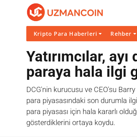
Kripto Para Haberleri
Rehber
Yatırımcılar, ay
paraya hala ilgi 
DCG'nin kurucusu ve CEO'su Barry Sil
para piyasasındaki son durumla ilgil
para piyasası için hala kararlı oldu
gösterdiklerini ortaya koydu.