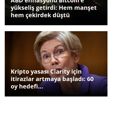
ABD enflasyonu Bitcoin’e
yükseliş getirdi: Hem manşet
hem çekirdek düştü
Kripto yasası Clarity için
itirazlar artmaya başladı: 60
oy hedefi…