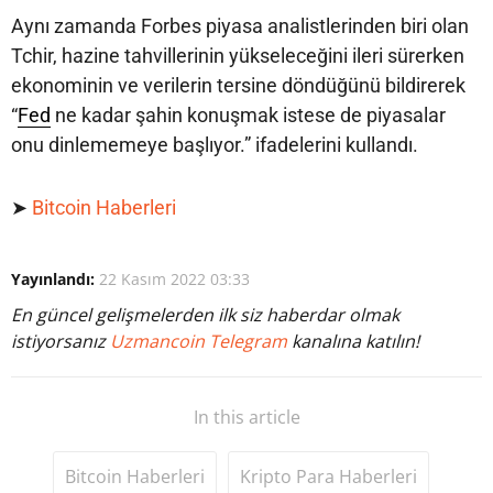
Aynı zamanda Forbes piyasa analistlerinden biri olan
Tchir, hazine tahvillerinin yükseleceğini ileri sürerken
ekonominin ve verilerin tersine döndüğünü bildirerek
“
Fed
ne kadar şahin konuşmak istese de piyasalar
onu dinlememeye başlıyor.” ifadelerini kullandı.
➤
Bitcoin Haberleri
Yayınlandı:
22 Kasım 2022 03:33
En güncel gelişmelerden ilk siz haberdar olmak
istiyorsanız
Uzmancoin Telegram
kanalına katılın!
In this article
Bitcoin Haberleri
Kripto Para Haberleri