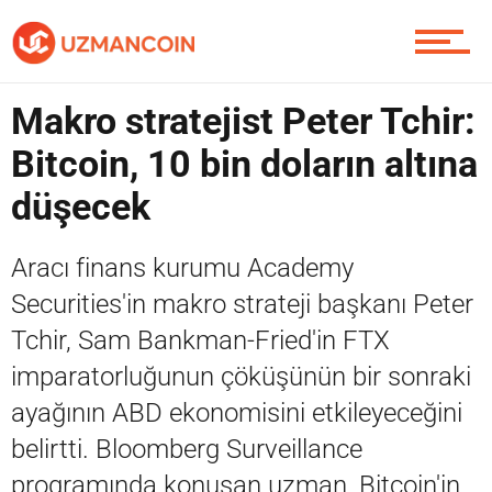
Piyasa
Makro stratejist Peter Tchir:
Bitcoin, 10 bin doların altına
düşecek
Soru Sor
Aracı finans kurumu Academy
Securities'in makro strateji başkanı Peter
Contact / İletişim
Tchir, Sam Bankman-Fried'in FTX
imparatorluğunun çöküşünün bir sonraki
ayağının ABD ekonomisini etkileyeceğini
belirtti. Bloomberg Surveillance
programında konuşan uzman, Bitcoin'in