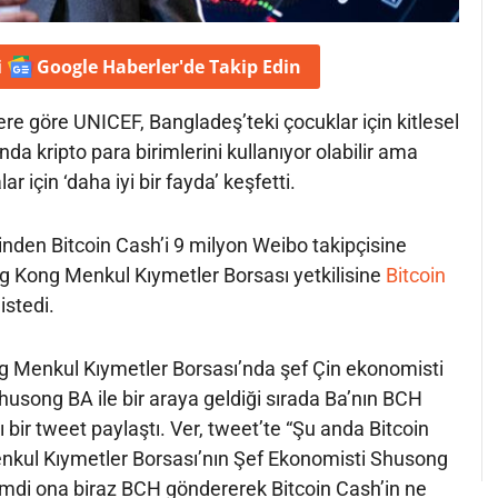
i
Google Haberler'de
Takip Edin
e göre UNICEF, Bangladeş’teki çocuklar için kitlesel
 kripto para birimlerini kullanıyor olabilir ama
lar için ‘daha iyi bir fayda’ keşfetti.
rinden Bitcoin Cash’i 9 milyon Weibo takipçisine
ng Kong Menkul Kıymetler Borsası yetkilisine
Bitcoin
istedi.
 Menkul Kıymetler Borsası’nda şef Çin ekonomisti
usong BA ile bir araya geldiği sırada Ba’nın BCH
ı bir tweet paylaştı. Ver, tweet’te “Şu anda Bitcoin
kul Kıymetler Borsası’nın Şef Ekonomisti Shusong
imdi ona biraz BCH göndererek Bitcoin Cash’in ne