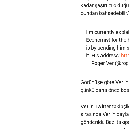
kadar şaşırtıcı olduğ
bundan bahsedebilir.” 
I’m currently expla
Economist for the
is by sending him 
it. His address:
htt
— Roger Ver (@rog
Görünüşe göre Ver’in 
çünkü daha önce boş
Ver’in Twitter takipçi
sırasında Ver’in payl
gönderildi. Bazı taki