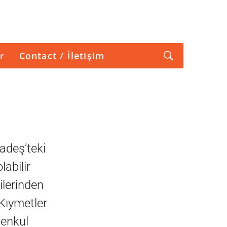
r
Contact / İletişim
adeş’teki
labilir
çilerinden
Kıymetler
Menkul