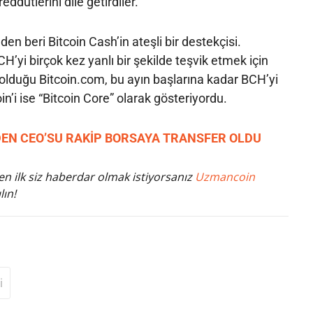
dütlerini dile getirdiler.
nden beri Bitcoin Cash’in ateşli bir destekçisi.
CH’yi birçok kez yanlı bir şekilde teşvik etmek için
p olduğu Bitcoin.com, bu ayın başlarına kadar BCH’yi
oin’i ise “Bitcoin Core” olarak gösteriyordu.
EDEN CEO’SU RAKİP BORSAYA TRANSFER OLDU
n ilk siz haberdar olmak istiyorsanız
Uzmancoin
lın!
i