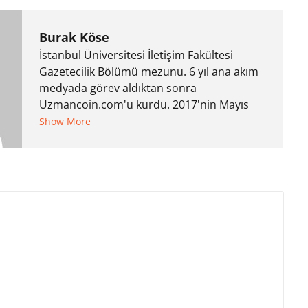
Burak Köse
İstanbul Üniversitesi İletişim Fakültesi
Gazetecilik Bölümü mezunu. 6 yıl ana akım
medyada görev aldıktan sonra
Uzmancoin.com'u kurdu. 2017'nin Mayıs
ayından bu yana bilfiil kripto para
Show More
gazeteciliği yapıyor.