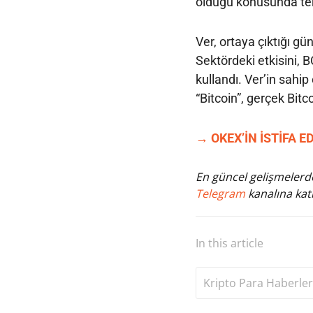
olduğu konusunda tered
Ver, ortaya çıktığı gü
Sektördeki etkisini, B
kullandı. Ver’in sahi
“Bitcoin”, gerçek Bitc
→ OKEX’İN İSTİFA 
En güncel gelişmelerde
Telegram
kanalına katı
In this article
Kripto Para Haberler