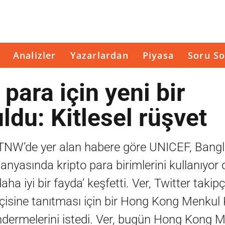
Analizler
Yazarlardan
Piyasa
Soru So
 para için yeni bir
ldu: Kitlesel rüşvet
 TNW’de yer alan habere göre UNICEF, Bangl
nyasında kripto para birimlerini kullanıyor o
aha iyi bir fayda’ keşfetti. Ver, Twitter takip
pçisine tanıtması için bir Hong Kong Menkul 
öndermelerini istedi. Ver, bugün Hong Kong 