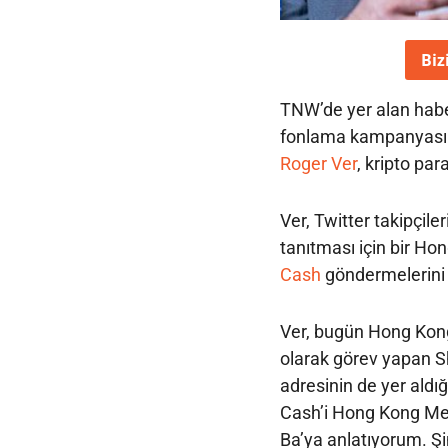
Biz
TNW’de yer alan haber
fonlama kampanyasında
Roger Ver
, kripto para
Ver, Twitter takipçile
tanıtması için bir Ho
Cash
göndermelerini 
Ver, bugün Hong Kong
olarak görev yapan Sh
adresinin de yer aldığ
Cash’i Hong Kong Men
Ba’ya anlatıyorum. Ş