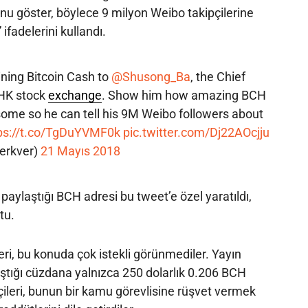
unu göster, böylece 9 milyon Weibo takipçilerine
ifadelerini kullandı.
ining Bitcoin Cash to
@Shusong_Ba
, the Chief
 HK stock
exchange
. Show him how amazing BCH
some so he can tell his 9M Weibo followers about
ps://t.co/TgDuYVMF0k
pic.twitter.com/Dj22AOcjju
erkver)
21 Mayıs 2018
paylaştığı BCH adresi bu tweet’e özel yaratıldı,
tu.
leri, bu konuda çok istekli görünmediler. Yayın
aştığı cüzdana yalnızca 250 dolarlık 0.206 BCH
pçileri, bunun bir kamu görevlisine rüşvet vermek