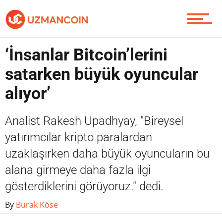
Yazarlardan
‘İnsanlar Bitcoin’lerini
Piyasa
satarken büyük oyuncular
alıyor’
Soru Sor
Analist Rakesh Upadhyay, "Bireysel
yatırımcılar kripto paralardan
Contact / İletişim
uzaklaşırken daha büyük oyuncuların bu
alana girmeye daha fazla ilgi
gösterdiklerini görüyoruz." dedi.
By
Burak Köse