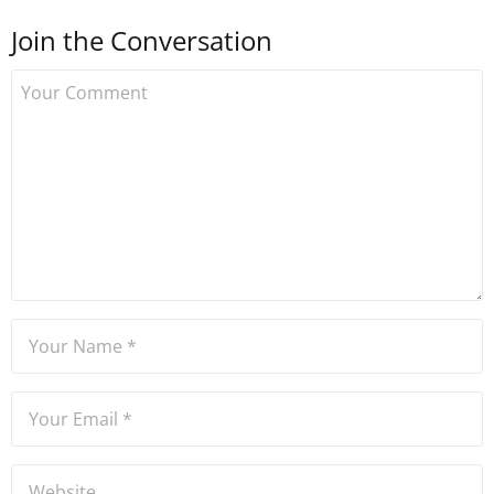
sonra Uzmancoin.com'u
Join the Conversation
kurdu. 2017'nin Mayıs ayından
bu yana bilfiil kripto para
gazeteciliği yapıyor.