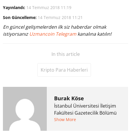
Yayınlandı:
14 Temmuz 2018 11:19
Son Güncelleme:
14 Temmuz 2018 11:21
En güncel gelişmelerden ilk siz haberdar olmak
istiyorsanız
Uzmancoin Telegram
kanalına katılın!
In this article
Kripto Para Haberleri
Burak Köse
İstanbul Üniversitesi İletişim
Fakültesi Gazetecilik Bölümü
mezunu. 6 yıl ana akım
Show More
medyada görev aldıktan