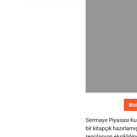
Biz
Sermaye Piyasası Kuru
bir kitapçık hazırlamı
regülasyon eksikliğind