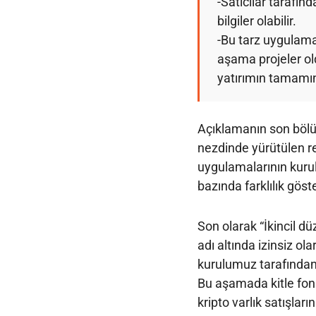
-Satıcılar tarafın
bilgiler olabilir.
-Bu tarz uygulama
aşama projeler ol
yatırımın tamamın
Açıklamanın son bölüm
nezdinde yürütülen re
uygulamalarının kurul
bazında farklılık göst
Son olarak “İkincil d
adı altında izinsiz ola
kurulumuz tarafından g
Bu aşamada kitle fon
kripto varlık satışları