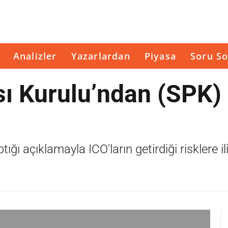
Analizler
Yazarlardan
Piyasa
Soru So
ı Kurulu’ndan (SPK)
ğı açıklamayla ICO'ların getirdiği risklere il