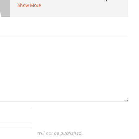
ayından bu yana bilfiil kripto para
Show More
gazeteciliği yapıyor.
Will not be published.