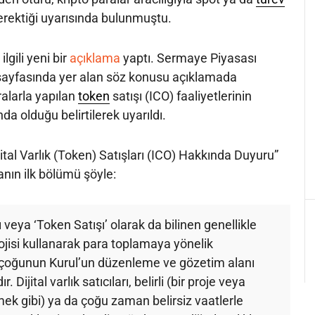
rektiği uyarısında bulunmuştu.
ilgili yeni bir
açıklama
yaptı. Sermaye Piyasası
. sayfasında yer alan söz konusu açıklamada
aralarla yapılan
token
satışı (ICO) faaliyetlerinin
da olduğu belirtilerek uyarıldı.
ital Varlık (Token) Satışları (ICO) Hakkında Duyuru”
manın ilk bölümü şöyle:
ı veya ‘Token Satışı’ olarak da bilinen genellikle
lojisi kullanarak para toplamaya yönelik
rçoğunun Kurul’un düzenleme ve gözetim alanı
 Dijital varlık satıcıları, belirli (bir proje veya
mek gibi) ya da çoğu zaman belirsiz vaatlerle