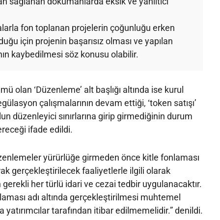
dan sağlanan dokümanlarda eksik ve yanıltıcı
larla fon toplanan projelerin çoğunluğu erken
duğu için projenin başarısız olması ve yapılan
ın kaybedilmesi söz konusu olabilir.
ü olan ‘Düzenleme’ alt başlığı altında ise kurul
gülasyon çalışmalarının devam ettiği, ‘token satışı’
un düzenleyici sınırlarına girip girmediğinin durum
ereceği ifade edildi.
üzenlemeler yürürlüğe girmeden önce kitle fonlaması
rak gerçekleştirilecek faaliyetlerle ilgili olarak
erekli her türlü idari ve cezai tedbir uygulanacaktır.
laması adı altında gerçekleştirilmesi muhtemel
na yatırımcılar tarafından itibar edilmemelidir.” denildi.