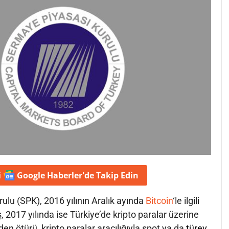
i
Google Haberler'de
Takip Edin
lu (SPK), 2016 yılının Aralık ayında
Bitcoin
‘le ilgili
ş, 2017 yılında ise Türkiye’de kripto paralar üzerine
en ötürü, kripto paralar aracılığıyla spot ya da
türev