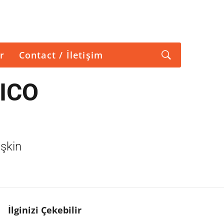
r
Contact / İletişim
 ICO
işkin
İlginizi Çekebilir