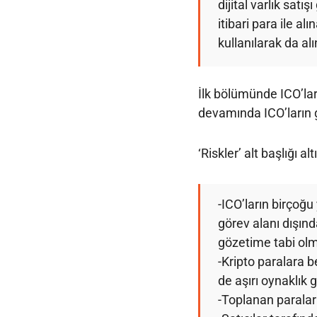
dijital varlık satı
itibari para ile al
kullanılarak da al
İlk bölümünde ICO’lar
devamında ICO’ların ge
‘Riskler’ alt başlığı a
-ICO’ların birçoğu
görev alanı dışın
gözetime tabi ol
-Kripto paralara b
de aşırı oynaklık 
-Toplanan paralar 