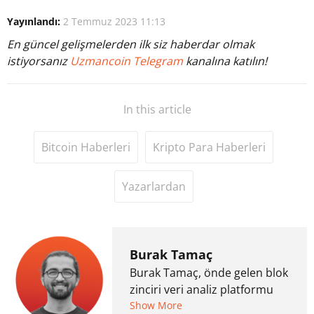
Yayınlandı:
2 Temmuz 2023 11:13
En güncel gelişmelerden ilk siz haberdar olmak
istiyorsanız
Uzmancoin Telegram
kanalına katılın!
In this article
Bitcoin Haberleri
Kripto Para Haberleri
Yazarlardan
Burak Tamaç
Burak Tamaç, önde gelen blok
zinciri veri analiz platformu
CryptoQuant'ın Türkiye
Show More