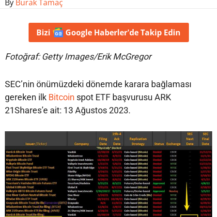
By
Burak Tamaç
Bizi
Google Haberler'de
Takip Edin
Fotoğraf: Getty Images/Erik McGregor
SEC’nin önümüzdeki dönemde karara bağlaması
gereken ilk
Bitcoin
spot ETF başvurusu ARK
21Shares’e ait: 13 Ağustos 2023.