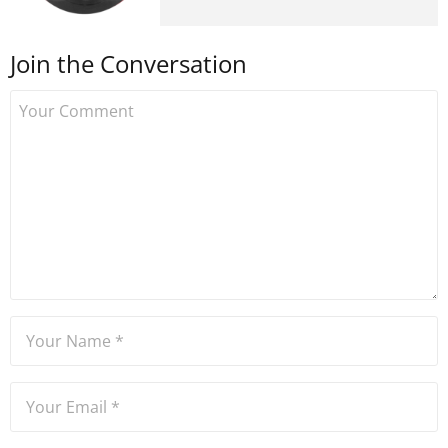
Topluluk Yöneticisi. Özgürlük
teorisi alanında doktora
Join the Conversation
çalışması yapan Tamaç'ın
araştırmaları, siyaset felsefesi,
özgürlük teorileri ve sosyal
teori perspektifinden blok
zinciri üzerine yoğunlaşıyor.