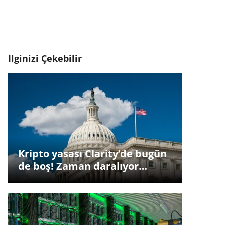
İlginizi Çekebilir
Kripto yasası Clarity’de bugün
de boş! Zaman daralıyor…