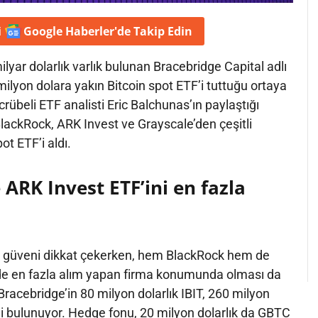
i
Google Haberler'de
Takip Edin
lyar dolarlık varlık bulunan Bracebridge Capital adlı
lyon dolara yakın Bitcoin spot ETF’i tuttuğu ortaya
crübeli ETF analisti Eric Balchunas’ın paylaştığı
 BlackRock, ARK Invest ve Grayscale’den çeşitli
ot ETF’i aldı.
ARK Invest ETF’ini en fazla
lan güveni dikkat çekerken, hem BlackRock hem de
de en fazla alım yapan firma konumunda olması da
racebridge’in 80 milyon dolarlık IBIT, 260 milyon
i bulunuyor. Hedge fonu, 20 milyon dolarlık da GBTC