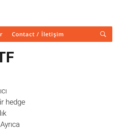
r
Contact / İletişim
TF
ıcı
ir hedge
lık
 Ayrıca