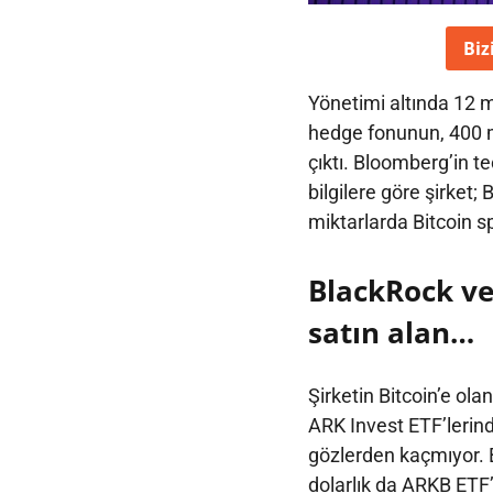
Biz
Yönetimi altında 12 mi
hedge fonunun, 400 mi
çıktı. Bloomberg’in te
bilgilere göre şirket;
miktarlarda Bitcoin sp
BlackRock ve 
satın alan…
Şirketin Bitcoin’e o
ARK Invest ETF’lerin
gözlerden kaçmıyor. B
dolarlık da ARKB ETF’