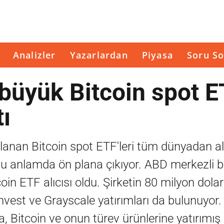
Analizler
Yazarlardan
Piyasa
Soru So
büyük Bitcoin spot E
tı
anan Bitcoin spot ETF'leri tüm dünyadan al
 bu anlamda ön plana çıkıyor. ABD merkezli b
in ETF alıcısı oldu. Şirketin 80 milyon dolar
vest ve Grayscale yatırımları da bulunuyor.
 da, Bitcoin ve onun türev ürünlerine yatırımış