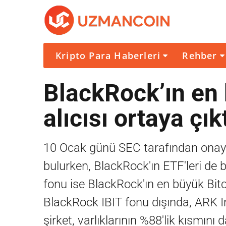
Kripto Para Haberleri
Rehber
BlackRock’ın en 
alıcısı ortaya çık
10 Ocak günü SEC tarafından onayl
bulurken, BlackRock'ın ETF'leri de
fonu ise BlackRock'ın en büyük Bitco
BlackRock IBIT fonu dışında, ARK In
şirket, varlıklarının %88'lik kısmını