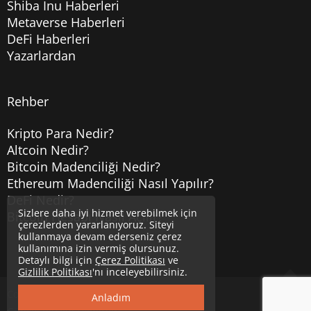
Shiba Inu Haberleri
Metaverse Haberleri
DeFi Haberleri
Yazarlardan
Rehber
Kripto Para Nedir?
Altcoin Nedir?
Bitcoin Madenciliği Nedir?
Ethereum Madenciliği Nasıl Yapılır?
DeFi Nedir?
Sizlere daha iyi hizmet verebilmek için
Bitcoin Hesabı Nasıl Açılır?
çerezlerden yararlanıyoruz. Siteyi
kullanmaya devam ederseniz çerez
kullanımına izin vermiş olursunuz.
Detaylı bilgi için
Çerez Politikası
ve
Gizlilik Politikası
'nı inceleyebilirsiniz.
Copyright © 2020
Uzmancoin
Yukarı
Anladım