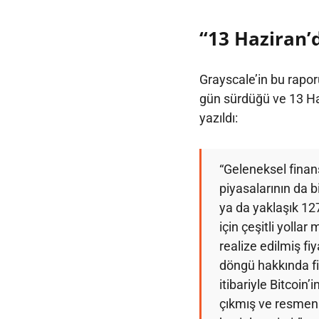
“13 Haziran’d
Grayscale’in bu rapo
gün sürdüğü ve 13 Hazi
yazıldı:
“Geleneksel finans
piyasalarının da b
ya da yaklaşık 12
için çeşitli yollar
realize edilmiş fi
döngü hakkında fik
itibariyle Bitcoin’
çıkmış ve resmen 