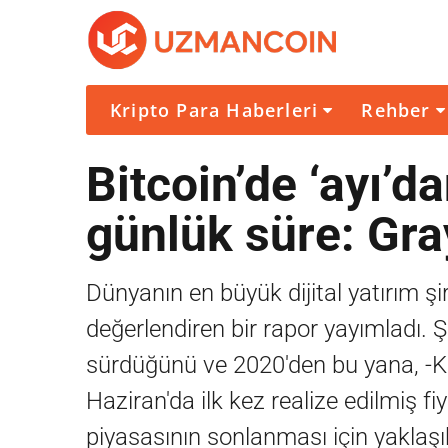
Kripto Para Haberleri
Rehber
Bitcoin’de ‘ayı’d
günlük süre: Gra
Dünyanın en büyük dijital yatırım ş
değerlendiren bir rapor yayımladı. Şi
sürdüğünü ve 2020'den bu yana, -Kov
Haziran'da ilk kez realize edilmiş f
piyasasının sonlanması için yaklaş