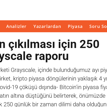
Analizler
Yazarlardan
Piyasa
Soru So
an çıkılması için 250
yscale raporu
irketi Grayscale, içinde bulunduğumuz ayı pi
rket, kripto piyasa döngülerinin yaklaşık 4 yı
id-19 çöküşü dışında- Bitcoin'in piyasa fiy
iyatın altına düştüğünü belirterek, önümüzde 
ık 250 günlük bir zaman dilimi daha olduğun