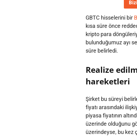
Biz
GBTC hisselerini bir
B
kısa süre önce redde
kripto para döngüleri
bulunduğumuz ayı sez
süre belirledi.
Realize edilmi
hareketleri
Şirket bu süreyi belirl
fiyatı arasındaki ilişk
piyasa fiyatının altın
üzerinde olduğunu göst
üzerindeyse, bu kez çoğ