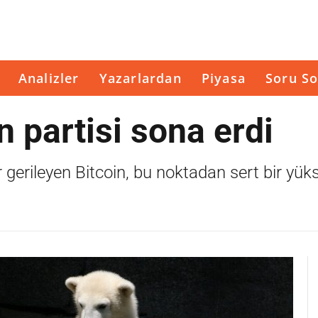
Analizler
Yazarlardan
Piyasa
Soru So
ın partisi sona erdi
gerileyen Bitcoin, bu noktadan sert bir yükse