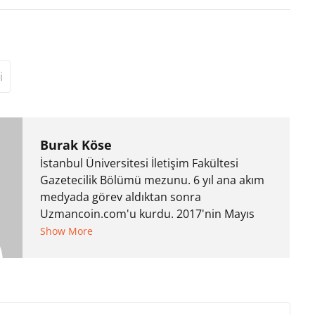
i
Burak Köse
İstanbul Üniversitesi İletişim Fakültesi
Gazetecilik Bölümü mezunu. 6 yıl ana akım
medyada görev aldıktan sonra
Uzmancoin.com'u kurdu. 2017'nin Mayıs
ayından bu yana bilfiil kripto para
Show More
gazeteciliği yapıyor.