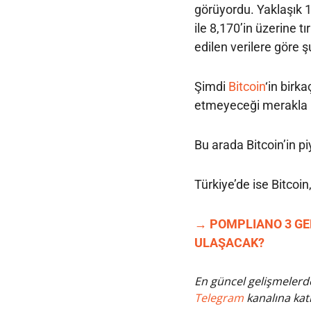
görüyordu. Yaklaşık 1
ile 8,170’in üzerine t
edilen verilere göre ş
Şimdi
Bitcoin
‘in birk
etmeyeceği merakla 
Bu arada Bitcoin’in p
Türkiye’de ise Bitcoi
→ POMPLIANO 3 GE
ULAŞACAK?
En güncel gelişmelerde
Telegram
kanalına katı