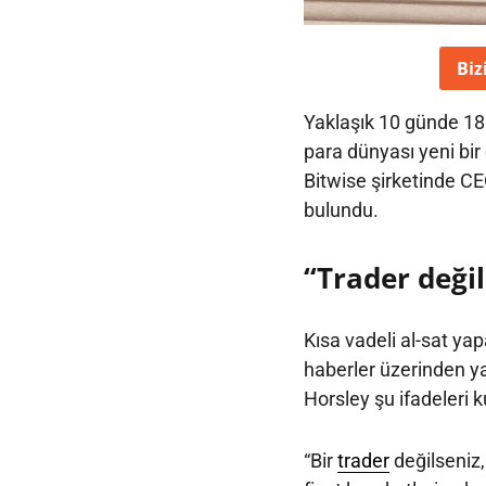
Biz
Yaklaşık 10 günde 18 b
para dünyası yeni bir 
Bitwise şirketinde C
bulundu.
“Trader deği
Kısa vadeli al-sat yap
haberler üzerinden ya
Horsley şu ifadeleri k
“Bir
trader
değilseniz,