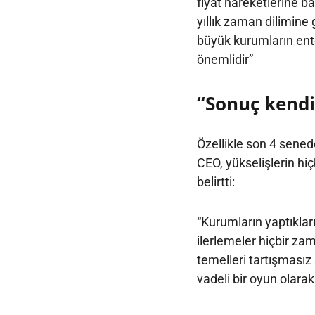
fiyat hareketlerine b
yıllık zaman dilimine
büyük kurumların ente
önemlidir”
“Sonuç kendi
Özellikle son 4 sene
CEO, yükselişlerin hi
belirtti:
“Kurumların yaptıklar
ilerlemeler hiçbir z
temelleri tartışmasız 
vadeli bir oyun olara