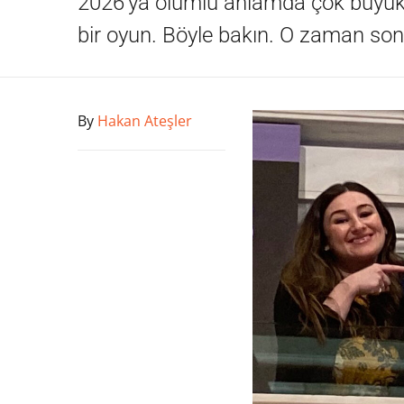
2026'ya olumlu anlamda çok büyük d
bir oyun. Böyle bakın. O zaman sonu
By
Hakan Ateşler