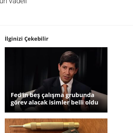
un vadeli
İlginizi Çekebilir
Fed’in beş çalışma grubunda
görev alacak isimler belli oldu