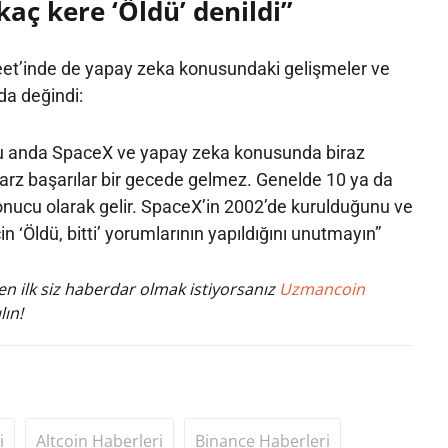
kaç kere ‘Öldü’ denildi”
eet’inde de yapay zeka konusundaki gelişmeler ve
da değindi:
ı şu anda SpaceX ve yapay zeka konusunda biraz
arz başarılar bir gecede gelmez. Genelde 10 ya da
sonucu olarak gelir. SpaceX’in 2002’de kurulduğunu ve
çin ‘Öldü, bitti’ yorumlarının yapıldığını unutmayın”
n ilk siz haberdar olmak istiyorsanız
Uzmancoin
lın!
i
Altcoin Haberleri
Binance Haberleri