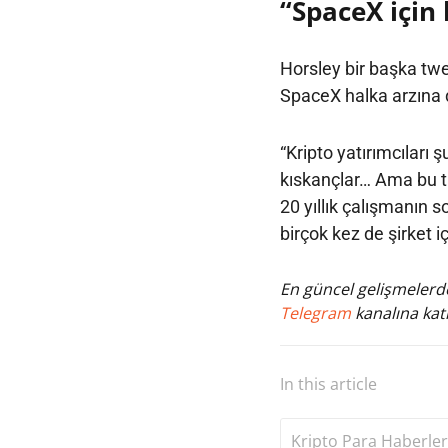
“SpaceX için 
Horsley bir başka tw
SpaceX halka arzına 
“Kripto yatırımcılar
kıskançlar… Ama bu t
20 yıllık çalışmanın 
birçok kez de şirket i
En güncel gelişmelerde
Telegram
kanalına katı
In this article
Kripto Para Haberler