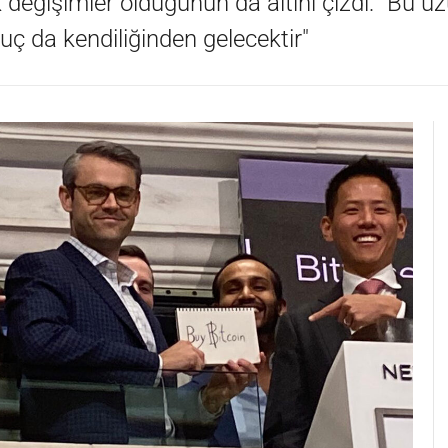
eğişimler olduğunun da altını çizdi: "Bu uz
ç da kendiliğinden gelecektir"