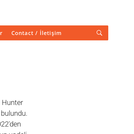
r
Contact / İletişim
O Hunter
e bulundu.
022'den