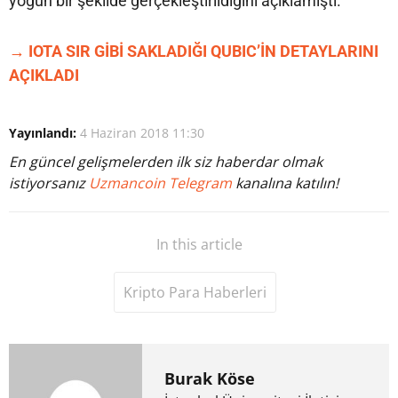
yoğun bir şekilde gerçekleştirildiğini açıklamıştı.
→ IOTA SIR GİBİ SAKLADIĞI QUBIC’İN DETAYLARINI
AÇIKLADI
Yayınlandı:
4 Haziran 2018 11:30
En güncel gelişmelerden ilk siz haberdar olmak
istiyorsanız
Uzmancoin Telegram
kanalına katılın!
In this article
Kripto Para Haberleri
Burak Köse