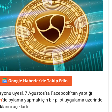
i
Google Haberler'de
Takip Edin
onu üyesi, 7 Ağustos’ta Facebook’tan yaptığı
n
‘de oylama yapmak için bir pilot uygulama üzerinde
klarını açıkladı.