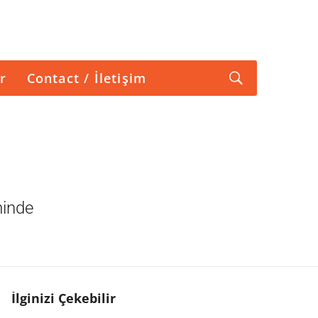
r
Contact / İletişim
minde
İlginizi Çekebilir