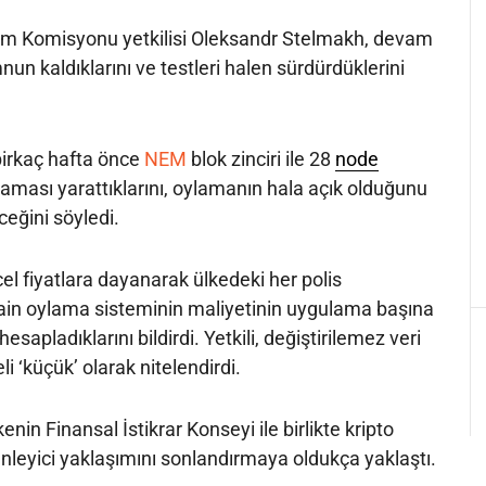
m Komisyonu yetkilisi Oleksandr Stelmakh, devam
n kaldıklarını ve testleri halen sürdürdüklerini
birkaç hafta önce
NEM
blok zinciri ile 28
node
ylaması yarattıklarını, oylamanın hala açık olduğunu
ceğini söyledi.
l fiyatlara dayanarak ülkedeki her polis
in oylama sisteminin maliyetinin uygulama başına
esapladıklarını bildirdi. Yetkili, değiştirilemez veri
i ‘küçük’ olarak nitelendirdi.
nin Finansal İstikrar Konseyi ile birlikte kripto
nleyici yaklaşımını sonlandırmaya oldukça yaklaştı.