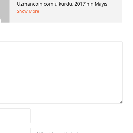
Uzmancoin.com'u kurdu. 2017'nin Mayıs
ayından bu yana bilfiil kripto para
Show More
gazeteciliği yapıyor.