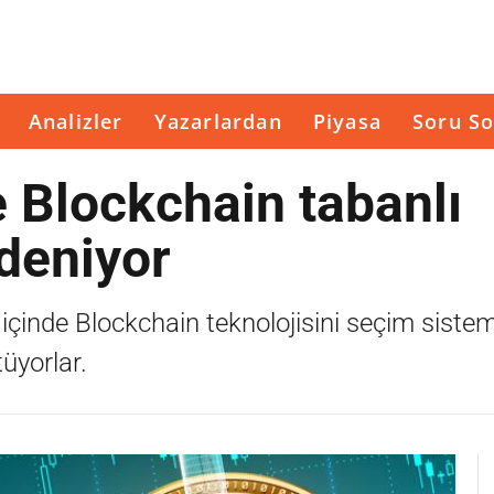
Analizler
Yazarlardan
Piyasa
Soru So
 Blockchain tabanlı
deniyor
iği içinde Blockchain teknolojisini seçim siste
üyorlar.