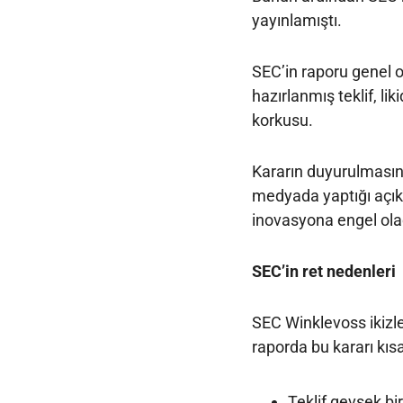
yayınlamıştı.
SEC’in raporu genel o
hazırlanmış teklif, li
korkusu.
Kararın duyurulmasınd
medyada yaptığı açık
inovasyona engel ola
SEC’in ret nedenleri
SEC Winklevoss ikizle
raporda bu kararı kıs
Teklif gevşek bi