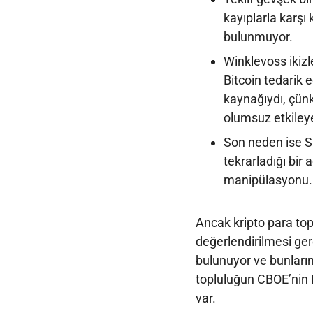
kayıplarla karşı
bulunmuyor.
Winklevoss ikizl
Bitcoin tedarik 
kaynağıydı, çünk
olumsuz etkiley
Son neden ise SE
tekrarladığı bir
manipülasyonu.
Ancak kripto para to
değerlendirilmesi ge
bulunuyor ve bunların
topluluğun CBOE’nin 
var.