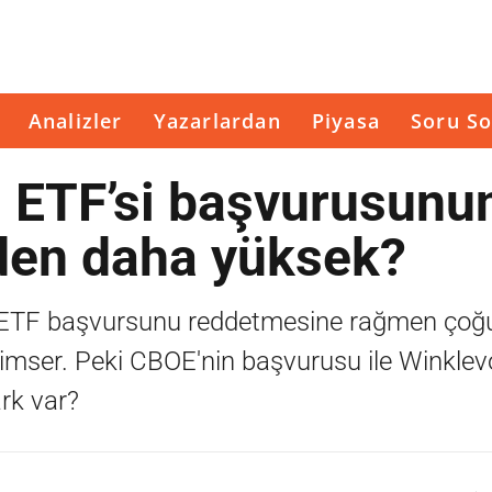
Analizler
Yazarlardan
Piyasa
Soru So
n ETF’si başvurusunu
eden daha yüksek?
in ETF başvursunu reddetmesine rağmen çoğu
yimser. Peki CBOE'nin başvurusu ile Winkle
ark var?