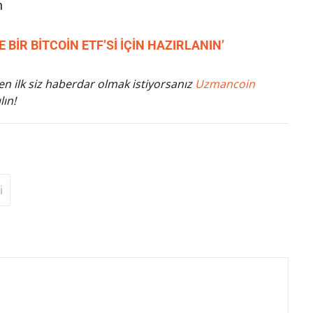
n
E BİR BİTCOİN ETF’Sİ İÇİN HAZIRLANIN’
n ilk siz haberdar olmak istiyorsanız
Uzmancoin
lın!
i