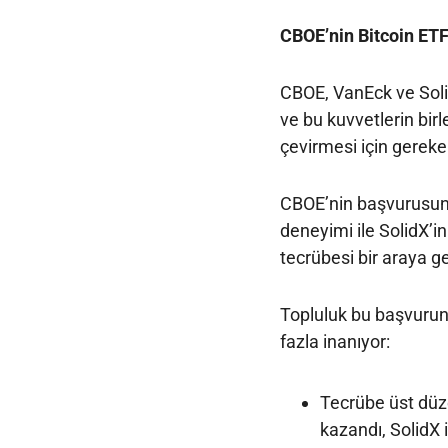
CBOE’nin Bitcoin ET
CBOE, VanEck ve Soli
ve bu kuvvetlerin bir
çevirmesi için gereken
CBOE’nin başvurusunda
deneyimi ile SolidX’in
tecrübesi bir araya ge
Topluluk bu başvurun
fazla inanıyor:
Tecrübe üst düz
kazandı, SolidX 