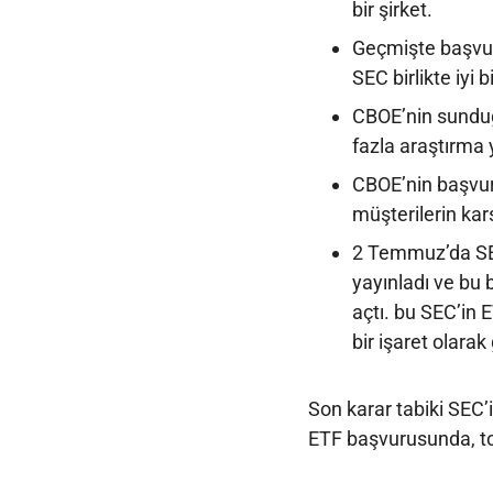
bir şirket.
Geçmişte başvu
SEC birlikte iyi 
CBOE’nin sunduğ
fazla araştırma y
CBOE’nin başvuru
müşterilerin karş
2 Temmuz’da SE
yayınladı ve bu 
açtı. bu SEC’in
bir işaret olarak 
Son karar tabiki SEC
ETF başvurusunda, to