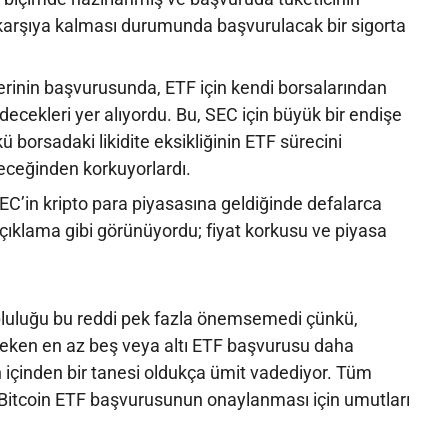
 karşıya kalması durumunda başvurulacak bir sigorta
erinin başvurusunda, ETF için kendi borsalarından
edecekleri yer alıyordu. Bu, SEC için büyük bir endişe
ü borsadaki likidite eksikliğinin ETF sürecini
eceğinden korkuyorlardı.
C’in kripto para piyasasına geldiğinde defalarca
 açıklama gibi görünüyordu; fiyat korkusu ve piyasa
pluluğu bu reddi pek fazla önemsemedi çünkü,
reken en az beş veya altı ETF başvurusu daha
 içinden bir tanesi oldukça ümit vadediyor. Tüm
Bitcoin ETF başvurusunun onaylanması için umutları