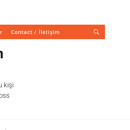
r
Contact / İletişim
n
 kişi
voss