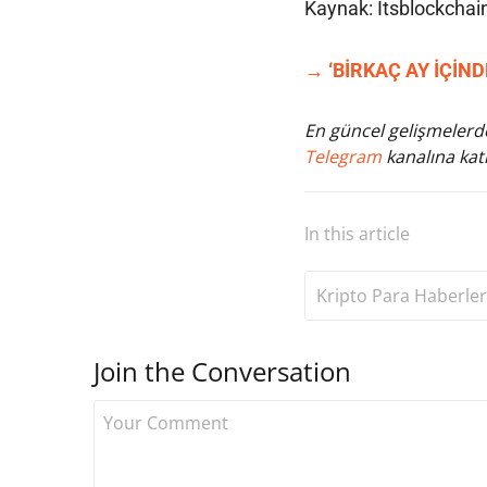
Kaynak: Itsblockchai
→ ‘BİRKAÇ AY İÇİND
En güncel gelişmelerde
Telegram
kanalına katı
In this article
Kripto Para Haberler
Join the Conversation