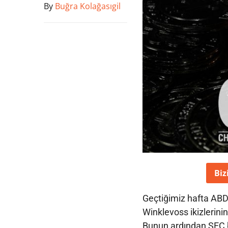
By
Buğra Kolağasıgil
Biz
Geçtiğimiz hafta ABD
Winklevoss ikizlerini
Bunun ardından SEC bu