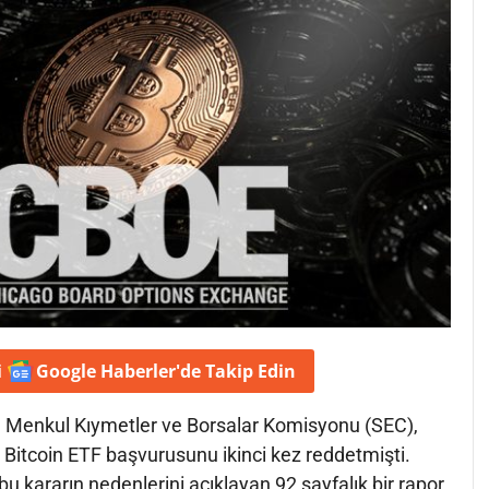
i
Google Haberler'de
Takip Edin
 Menkul Kıymetler ve Borsalar Komisyonu (SEC),
n Bitcoin ETF başvurusunu ikinci kez reddetmişti.
 kararın nedenlerini açıklayan 92 sayfalık bir rapor