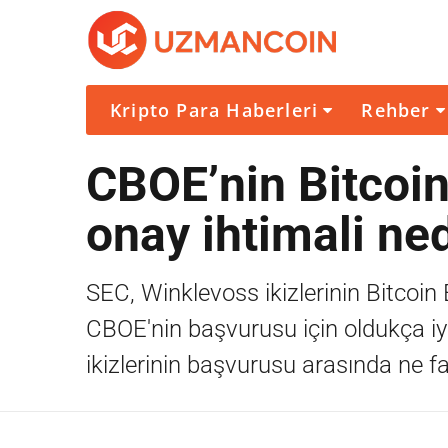
Kripto Para Haberleri
Rehber
CBOE’nin Bitcoi
onay ihtimali n
SEC, Winklevoss ikizlerinin Bitco
CBOE'nin başvurusu için oldukça i
ikizlerinin başvurusu arasında ne f