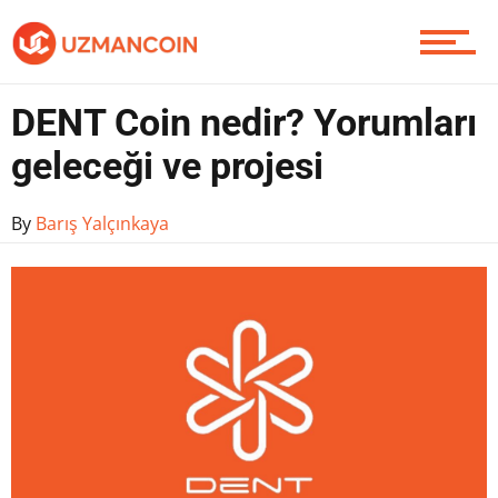
Soru Sor
DENT Coin nedir? Yorumları
geleceği ve projesi
Contact / İletişim
By
Barış Yalçınkaya